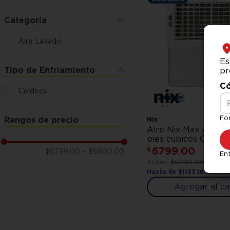
Categoría
Aire Lavado
Es
Tipo de Enfriamiento
pr
Có
Celdeck
Fo
Rangos de precio
Nix
Aire Nix Max A-390
pies cúbicos Celdec
6799
.
00
$
$6799.00
–
$6800.00
Ent
$
8299
.
00
Hasta
6
x
$
1133
.
16
sin int
Agregar al ca