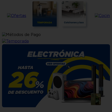
10
.
sala