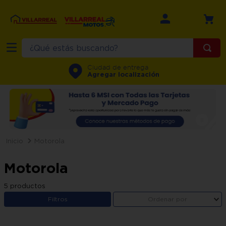
¿Qué estás buscando?
TÉRMINOS MÁS BUSCADOS
Ciudad de entrega
Agregar localización
1
.
refrigerador
2
.
recamara
3
.
comedor
4
.
minisplit
Motorola
5
.
aire
Motorola
6
.
salas
5
productos
7
.
lavadora
Filtros
Ordenar por
8
.
sala
9
.
motos