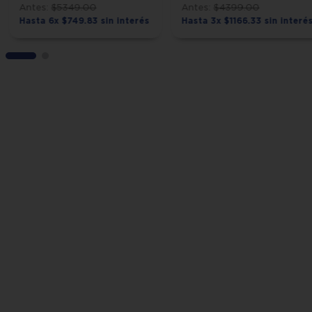
$
5349
.
00
$
4399
.
00
Hasta
6
x
$
749
.
83
sin interés
Hasta
3
x
$
1166
.
33
sin interé