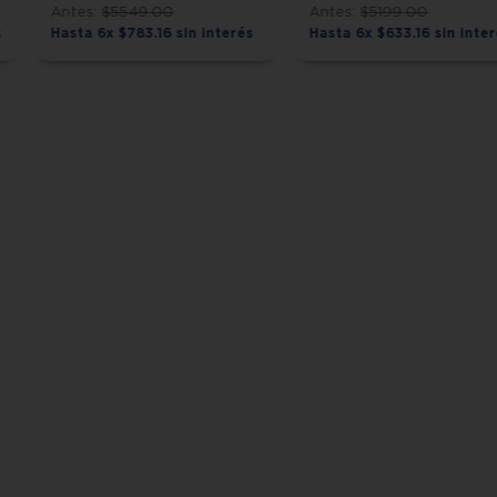
$
5549
.
00
$
5199
.
00
s
Hasta
6
x
$
783
.
16
sin interés
Hasta
6
x
$
633
.
16
sin inte