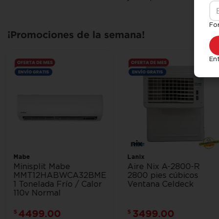
Fo
¡Promociones de la semana!
Ent
Mabe
Lanix
Minisplit Mabe
Aire Nix A-2800-R
MMT12HABWCA32BME1
2800 pies cúbicos
1 Tonelada Frío / Calor
Ventana Celdeck
110v Normal
4499
.
00
3499
.
00
$
$