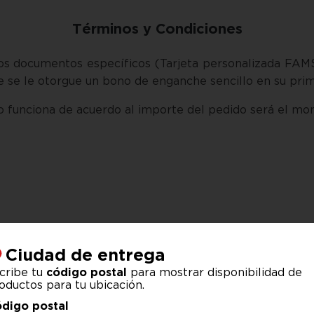
Términos y Condiciones
los documentos específicos (Tarjeta personalizada FAMS
 se le otorgue un bono de enganche sencillo en su prim
o funciona de acuerdo al importe del pedido será el mo
Ciudad de entrega
respuesta de crédito y es
2 .- No se toma en cuen
cribe tu
código postal
para mostrar disponibilidad de
rédito.
art
oductos para tu ubicación.
digo postal
he de $50.
4 .- Documentos pu