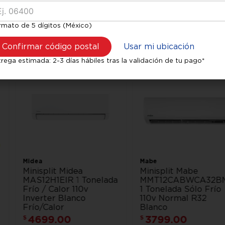
rmato de 5 dígitos (México)
Confirmar código postal
Usar mi ubicación
rega estimada: 2-3 días hábiles tras la validación de tu pago*
Midea
Mabe
Minisplit Midea
Minisplit Mabe
MAS12H1EIR 1 Tonelada
MMT12CABWCA32B
Frío / Calor 110v
1 Tonelada Sólo Frío
Inverter Blanco
110v Normal R32
Frío/Calor
Blanco
4699
.
00
3799
.
00
$
$