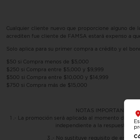
Cualquier cliente nuevo que proporcione alguno de 
acrediten fue cliente de FAMSA estará expenso a que
Solo aplica para su primer compra a crédito y el bon
$50 si Compra menos de $5,000
$250 si Compra entre $5,000 y $9,999
$500 si Compra entre $10,000 y $14,999
$750 si Compra más de $15,000
NOTAS IMPORTANTES:
1 .- La promoción será aplicada al momento de dar 
Es
independiente a la respuesta de c
pr
Có
3 .- No sustituye requisito de enganc