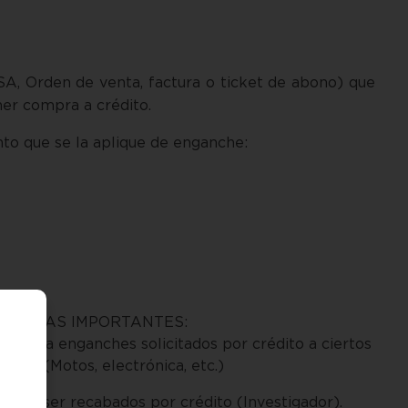
A, Orden de venta, factura o ticket de abono) que
er compra a crédito.
nto que se la aplique de enganche:
NOTAS IMPORTANTES:
ta para enganches solicitados por crédito a ciertos
ículos (Motos, electrónica, etc.)
eden ser recabados por crédito (Investigador).