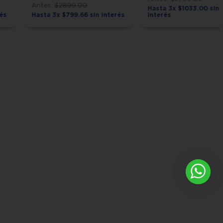
$
2899
.
00
Hasta
3
x
$
1033
.
00
sin
rés
Hasta
3
x
$
799
.
66
sin interés
interés