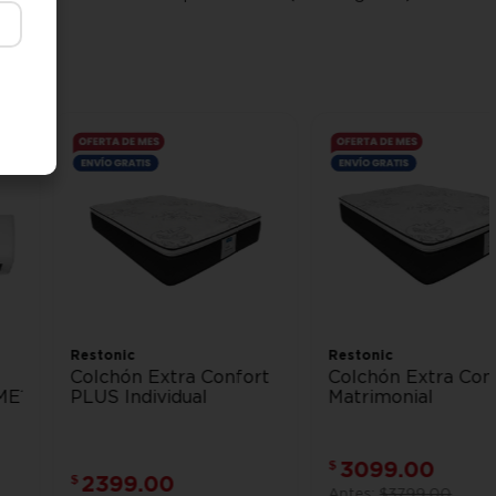
Restonic
Restonic
Colchón Extra Confort
Colchón Extra Con
ME1
PLUS Individual
Matrimonial
3099
.
00
$
2399
.
00
$
$
3799
.
00