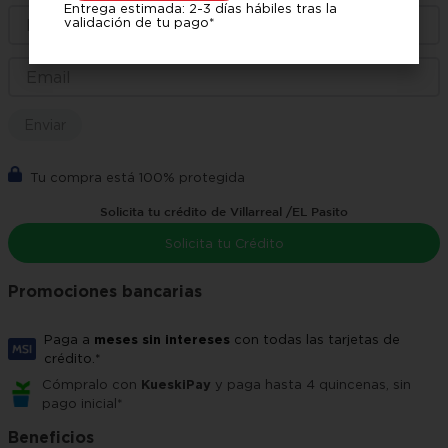
Entrega estimada: 2-3 días hábiles tras la
validación de tu pago*
Enviar
Tu compra está 100% protegida
Solicita tu crédito de Villarreal /EL Pasito
Solicita tu Crédito
Promociones bancarias
Paga a
meses sin intereses
con todas las tarjetas de
crédito.*
Cómpralo con
KueskiPay
y paga hasta 4 quincenas, sin
pago inicial*
Beneficios