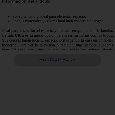
10
.
cocina
Por su tamaño y, ideal para eficientar espacio.
Por sus materiales y colores hará lucir moderno tu hogar.
Ideal para
eficientar
el espacio y disfrutar en grande con la familia.
La sala
Ultra
es tu mejor opción para crear memorias con los tuyos.
Sus colores harán lucir tu espacio, convirtiendo tu casa en un hogar
moderno. Para ver la televisión o recibir visitas siempre quedarás
bien. El tono capuccino va bien con todos los colores, dando
armonía al espacio.
Somos lo mejor opción de compra en línea,
facil y rápida entrega a tu domicilio en solo 24 horas.
MOSTRAR MÁS