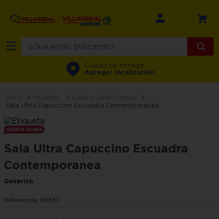
¿Qué estás buscando?
TÉRMINOS MÁS BUSCADOS
Ciudad de entrega
Agregar localización
1
.
refrigerador
2
.
recamara
Muebles
Salas y Sofá Camas
Sala Ultra Capuccino Escuadra Contemporanea
3
.
comedor
4
.
minisplit
Sala Ultra Capuccino Escuadra
5
.
aire
Contemporanea
6
.
salas
Generico
7
.
motos
8
.
lavadora
Referencia
:
09587
9
.
sala