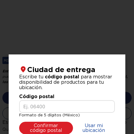
Ciudad de entrega
Entrega GRATIS, recíbelo en 24 horas hábiles
El tiempo de entrega
Escribe tu
código postal
para mostrar
puede variar según tu ubicación y logística.
Verifica tu código postal,
disponibilidad de productos para tu
los precios pueden variar según la zona.
ubicación.
Código postal
No disponible
No disponible
Formato de 5 dígitos (México)
Este producto no está disponible en este momento
Confirmar
Usar mi
código postal
ubicación
Quiero que me avisen cuando esté disponible