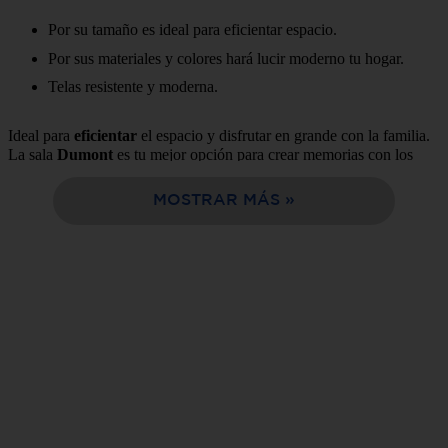
Por su tamaño es ideal para eficientar espacio.
10
.
estufa
Por sus materiales y colores hará lucir moderno tu hogar.
Telas resistente y moderna.
Ideal para
eficientar
el espacio y disfrutar en grande con la familia.
La sala
Dumont
es tu mejor opción para crear memorias con los
tuyos. Sus colores harán lucir tu espacio, convirtiendo tu casa en un
hogar moderno. Para ver la televisión o recibir visitas siempre
MOSTRAR MÁS
quedarás bien. El tono chocolate va bien con todos los colores,
dando armonía al espacio.
Somos lo mejor opción de compra en
línea, facil y rápida entrega a tu domicilio en solo 24 horas.
Tabla de Características:
Estilo:
Contemporáneo
Color:
chocolate
Tipo:
Escuadra
Estructura:
Madera de pino
Tapizado en:
Lino chocolate
Número de Piezas que lo
2 piezas
conforman:
Capacidad para:
5 personas