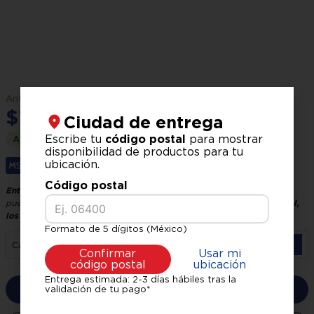
Medidas Love Seat:
115x80x77
Medidas taburete:
77X77X49
Garantía:
1 año
$
8
,
749
.
00
$
7
,
499
.
00
Ciudad de entrega
Escribe tu
código postal
para mostrar
Ahorra
$
1
,
250
.
00
disponibilidad de productos para tu
ubicación.
Hasta
6
x
$
1
,
249
.
83
sin interés.
Código postal
Entrega GRATIS, recíbelo en 24 horas hábiles
El tiempo de entrega
puede variar según tu ubicación y logística.
Verifica tu código postal,
los precios pueden variar según la zona.
Formato de 5 dígitos (México)
－
＋
Cantidad
Confirmar
Usar mi
código postal
ubicación
Entrega estimada: 2-3 días hábiles tras la
Comprar ahora
validación de tu pago*