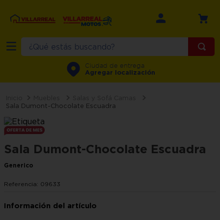
¿Qué estás buscando?
TÉRMINOS MÁS BUSCADOS
Ciudad de entrega
Agregar localización
1
.
refrigerador
2
.
recamara
Muebles
Salas y Sofá Camas
Sala Dumont-Chocolate Escuadra
3
.
comedor
4
.
minisplit
Sala Dumont-Chocolate Escuadra
5
.
aire
Generico
6
.
salas
7
.
lavadora
Referencia
:
09633
8
.
motos
9
.
sala