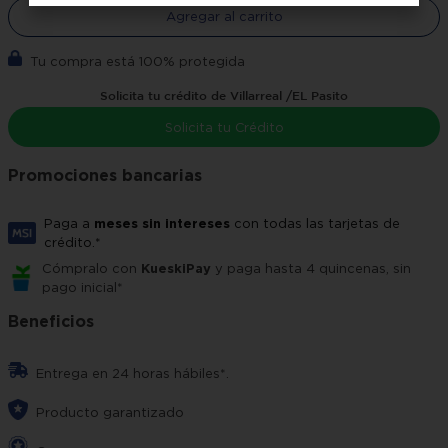
Agregar al carrito
Tu compra está 100% protegida
Solicita tu crédito de Villarreal /EL Pasito
Solicita tu Crédito
Promociones bancarias
Paga a
meses sin intereses
con todas las tarjetas de
crédito.*
Cómpralo con
KueskiPay
y paga hasta 4 quincenas, sin
pago inicial*
Beneficios
Entrega en 24 horas hábiles*.
Producto garantizado