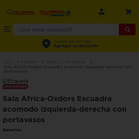
¿Qué estás buscando?
TÉRMINOS MÁS BUSCADOS
Ciudad de entrega
Agregar localización
1
.
refrigerador
2
.
recamara
Muebles
Salas y Sofá Camas
Sala Africa-Oxdors Escuadra acomodo izquierda-derecha con
portavasos
3
.
comedor
4
.
minisplit
5
.
aire
Sala Africa-Oxdors Escuadra
6
.
salas
acomodo izquierda-derecha con
7
.
lavadora
portavasos
8
.
motos
Generico
9
.
estufa