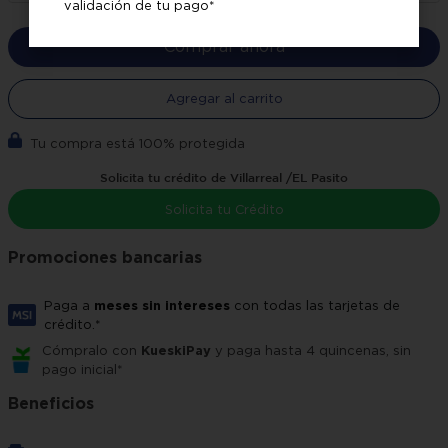
validación de tu pago*
Comprar ahora
Agregar al carrito
Tu compra está 100% protegida
Solicita tu crédito de Villarreal /EL Pasito
Solicita tu Crédito
Promociones bancarias
Paga a
meses sin intereses
con todas las tarjetas de
crédito.*
Cómpralo con
KueskiPay
y paga hasta 4 quincenas, sin
pago inicial*
Beneficios