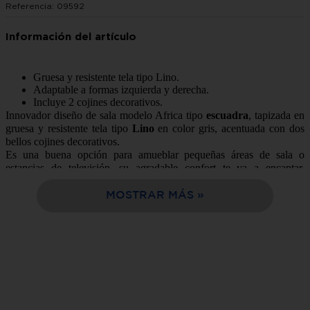
Referencia
:
09592
10
.
sala
Gruesa y resistente tela tipo Lino.
Adaptable a formas izquierda y derecha.
Incluye 2 cojines decorativos.
Innovador diseño de sala modelo Africa tipo
escuadra
, tapizada en
gruesa y resistente tela tipo
Lino
en color gris, acentuada con dos
bellos cojines decorativos.
Es una buena opción para amueblar pequeñas áreas de sala o
estancias de televisión, su agradable confort te va a encantar.
Además, tiene la opción de adecuarla a formas
izquierda y derecha
moviendo sus asientos y taburete.
Somos lo mejor opción de
MOSTRAR MÁS
compra en línea, facil y rápida entrega a tu domicilio en solo 24
horas.
Estilo:
Contemporáneo
Color:
Gris
Tipo:
Escuadra
Estructura:
Madera de pino
Tapizado en:
Tela tipo Lino