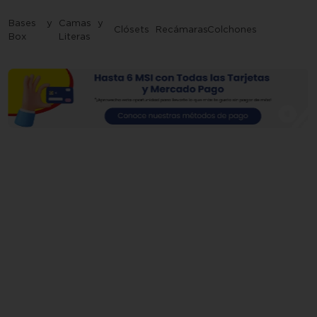
10
.
estufa
Bases y
Camas y
Clósets
Recámaras
Colchones
Box
Literas