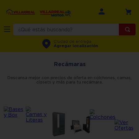
¿Qué estás buscando?
TÉRMINOS MÁS BUSCADOS
Ciudad de entrega
Agregar localización
1
.
refrigerador
2
.
recamara
Recámaras
3
.
comedor
descansa mejor con precios de oferta en colchones, camas,
closets y más para tu recámara.
4
.
minisplit
5
.
aire
6
.
salas
7
.
lavadora
8
.
sala
9
.
motos