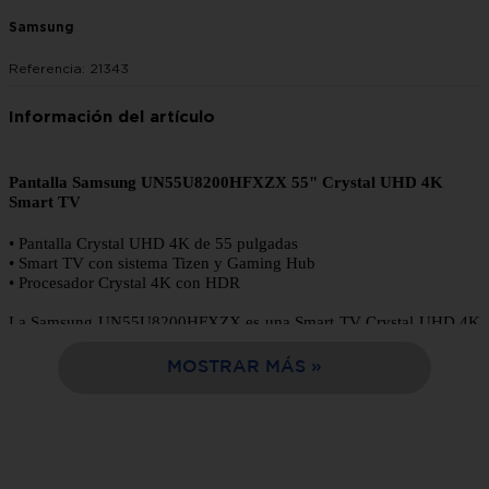
Samsung
10
.
estufa
Referencia
:
21343
Pantalla Samsung UN55U8200HFXZX 55" Crystal UHD 4K
Smart TV
• Pantalla Crystal UHD 4K de 55 pulgadas
• Smart TV con sistema Tizen y Gaming Hub
• Procesador Crystal 4K con HDR
La Samsung UN55U8200HFXZX es una Smart TV Crystal UHD 4K
de 55 pulgadas diseñada para ofrecer imágenes detalladas y colores
más realistas gracias a su procesador Crystal 4K y resolución Ultra
MOSTRAR MÁS
HD 3840 x 2160. Integra tecnología HDR para mejorar contraste y
brillo en escenas oscuras y claras.
Cuenta con sistema operativo Tizen, permitiendo acceso a
aplicaciones de streaming, Samsung TV Plus y Gaming Hub para
juegos en la nube sin necesidad de consola compatible. Además,
incorpora conectividad Bluetooth, Wi-Fi y múltiples puertos HDMI y