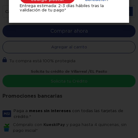
Diseño
MetalStream
Entrega estimada: 2-3 días hábiles tras la
validación de tu pago*
－
＋
Cantidad
Comprar ahora
Agregar al carrito
Tu compra está 100% protegida
Solicita tu crédito de Villarreal /EL Pasito
Solicita tu Crédito
Promociones bancarias
Paga a
meses sin intereses
con todas las tarjetas de
crédito.*
Cómpralo con
KueskiPay
y paga hasta 4 quincenas, sin
pago inicial*