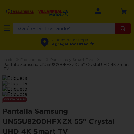
¿Qué estás buscando?
TÉRMINOS MÁS BUSCADOS
Ciudad de entrega
Agregar localización
1
.
refrigerador
2
.
recamara
Electrónica
Pantallas y Smart TVs
Pantalla Samsung UN55U8200HFXZX 55" Crystal UHD 4K Smart
TV
3
.
comedor
4
.
minisplit
5
.
aire
6
.
salas
Pantalla Samsung
7
.
lavadora
UN55U8200HFXZX 55" Crystal
8
.
motos
UHD 4K Smart TV
9
.
sala