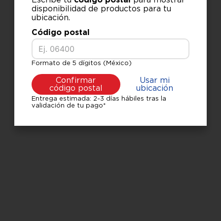
¿Qué debo hacer?
disponibilidad de productos para tu
10
.
estufa
ubicación.
Comprueba los términos
Código postal
ingresados
Intenta utilizar una sola
palabra
Formato de 5 dígitos (México)
Utiliza términos genéricos en
la búsqueda
Confirmar
Usar mi
Intenta buscar sinónimos del
código postal
ubicación
término deseado
Entrega estimada: 2-3 días hábiles tras la
validación de tu pago*