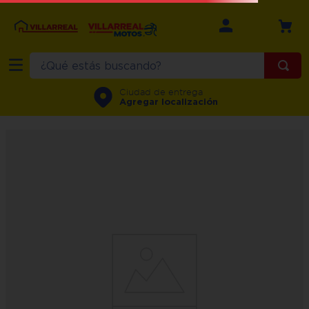
¿Qué estás buscando?
Ciudad de entrega
Agregar localización
OOPS!
No encontramos ningún resultado
para "
motocicleta-islo-montana-
250cc-naranja--doble-proposito-
estandar
"
¿Qué debo hacer?
Comprueba los términos
ingresados
Intenta utilizar una sola palabra