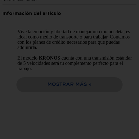
10
.
estufa
Vive la emoción y libertad de manejar una motocicleta, es
ideal como medio de transporte o para trabajar. Contamos
con los planes de crédito necesarios para que puedas
adquirirla.
El modelo
KRONOS
cuenta con una transmisión estándar
de 5 velocidades será tu complemento perfecto para el
trabajo.
Somos tu mejor opción de compra en línea, facil y
rápida.
MOSTRAR MÁS
Tabla de características:
Motor:
200cc
Estándar 5
Transmisión:
velocidades
Freno delantero:
Disco ventilador
Mecánico por
Freno trasero:
expansión
Rendimiento de