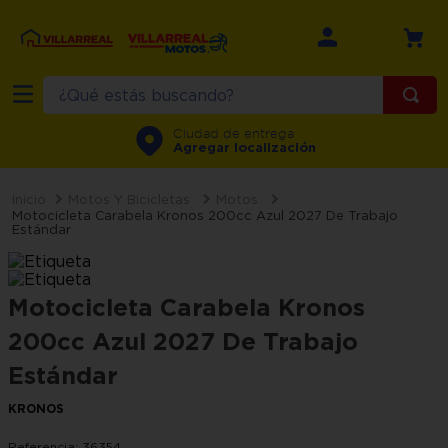
¿Qué estás buscando?
TÉRMINOS MÁS BUSCADOS
Ciudad de entrega
Agregar localización
1
.
refrigerador
2
.
recamara
Motos Y Bicicletas
Motos
Motocicleta Carabela Kronos 200cc Azul 2027 De Trabajo
Estándar
3
.
comedor
4
.
minisplit
Motocicleta Carabela Kronos
5
.
aire
200cc Azul 2027 De Trabajo
6
.
salas
Estándar
7
.
lavadora
8
.
sala
KRONOS
9
.
motos
Referencia
:
36354