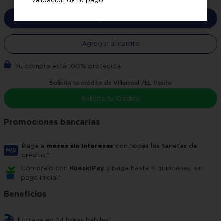
Comprar ahora
Agregar al carrito
Tu compra está 100% protegida
Solicita tu crédito de Villarreal /EL Pasito
Solicita tu Crédito
Promociones bancarias
Paga a
meses sin intereses
con todas las tarjetas de
crédito.*
Cómpralo con
KueskiPay
y paga hasta 4 quincenas, sin
pago inicial*
Beneficios
Entrega en 24 horas hábiles*.