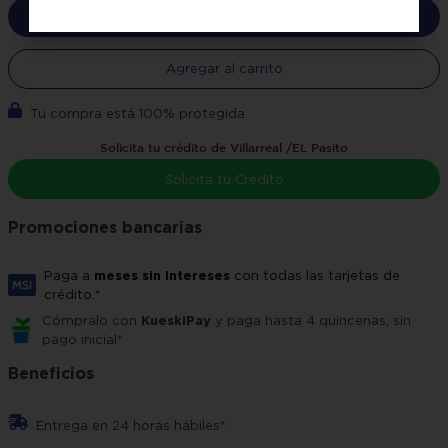
Comprar ahora
Agregar al carrito
Tu compra está 100% protegida
Solicita tu crédito de Villarreal /EL Pasito
Solicita tu Crédito
Promociones bancarias
Paga a
meses sin intereses
con todas las tarjetas de
crédito.*
Cómpralo con
KueskiPay
y paga hasta 4 quincenas, sin
pago inicial*
Beneficios
Entrega en 24 horas hábiles*.