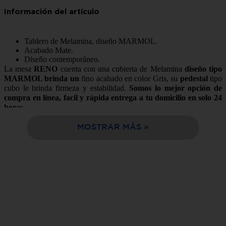
10
.
estufa
Tablero de Melamina, diseño MARMOL.
Acabado Mate.
Diseño contemporáneo.
La mesa
RENO
cuenta con una cubierta de Melamina
diseño tipo
MARMOL brinda un
fino acabado en color Gris, su
pedestal
tipo
cubo le brinda firmeza y estabilidad.
Somos lo mejor opción de
compra en línea, facil y rápida entrega a tu domicilio en solo 24
horas.
Complementa tu mesa con las sillas o banca RENO GRIS y lograras
MOSTRAR MÁS
una renovación y un estilo que podrás disfrutar con familia y
amigos.
Características:
Estilo:
Contemporáneo
Color:
Blanco/Gris
Tipo:
Mesa
Estructura:
Madera de poplar
Número de Piezas que lo
2 pieza (Mesa y pedestal)
conforman: