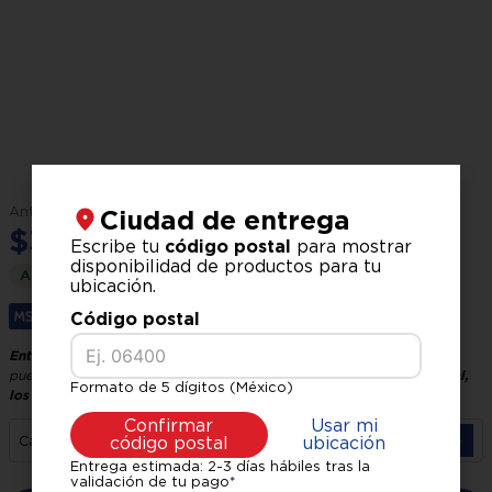
Capacidad para:
6 personas
Medidas:
100 x 72 x 150 cm
(ancho x alto x largo)
$
4
,
049
.
00
Ciudad de entrega
$
3
,
699
.
00
Escribe tu
código postal
para mostrar
disponibilidad de productos para tu
Ahorra
$
350
.
00
ubicación.
Código postal
Hasta
6
x
$
616
.
50
sin interés.
Entrega GRATIS, recíbelo en 24 horas hábiles
El tiempo de entrega
puede variar según tu ubicación y logística.
Verifica tu código postal,
Formato de 5 dígitos (México)
los precios pueden variar según la zona.
Confirmar
Usar mi
－
＋
Cantidad
código postal
ubicación
Entrega estimada: 2-3 días hábiles tras la
validación de tu pago*