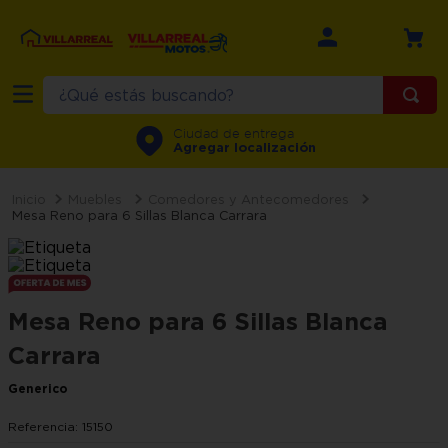
¿Qué estás buscando?
TÉRMINOS MÁS BUSCADOS
Ciudad de entrega
Agregar localización
1
.
refrigerador
2
.
recamara
Muebles
Comedores y Antecomedores
Mesa Reno para 6 Sillas Blanca Carrara
3
.
comedor
4
.
minisplit
5
.
aire
Mesa Reno para 6 Sillas Blanca
6
.
salas
Carrara
7
.
lavadora
Generico
8
.
sala
Referencia
:
15150
9
.
motos