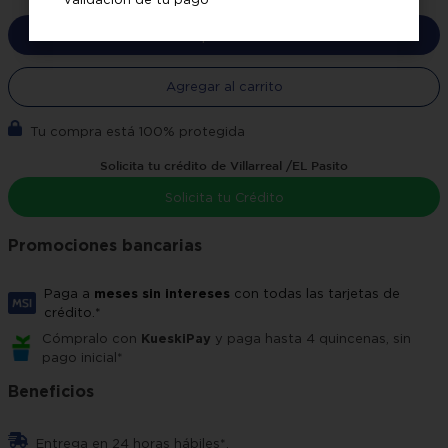
Comprar ahora
Agregar al carrito
Tu compra está 100% protegida
Solicita tu crédito de Villarreal /EL Pasito
Solicita tu Crédito
Promociones bancarias
Paga a
meses sin intereses
con todas las tarjetas de
crédito.*
Cómpralo con
KueskiPay
y paga hasta 4 quincenas, sin
pago inicial*
Beneficios
Entrega en 24 horas hábiles*.