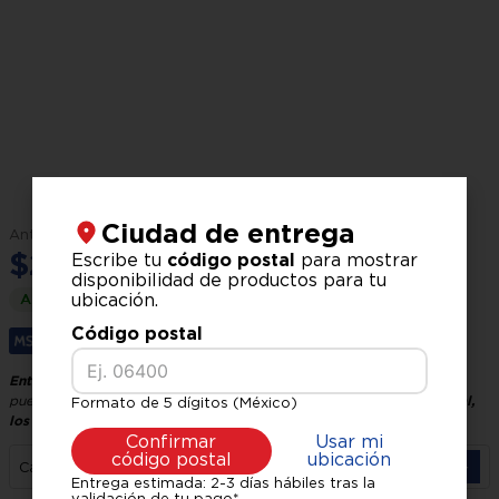
Medidas:
100 x 72 x 100 cm
(ancho x alto x largo)
Ciudad de entrega
$
2
,
499
.
00
$
2
,
249
.
00
Escribe tu
código postal
para mostrar
disponibilidad de productos para tu
ubicación.
Ahorra
$
250
.
00
Código postal
Hasta
3
x
$
749
.
66
sin interés.
Entrega GRATIS, recíbelo en 24 horas hábiles
El tiempo de entrega
puede variar según tu ubicación y logística.
Verifica tu código postal,
Formato de 5 dígitos (México)
los precios pueden variar según la zona.
Confirmar
Usar mi
código postal
ubicación
－
＋
Cantidad
Entrega estimada: 2-3 días hábiles tras la
validación de tu pago*