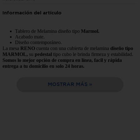
10
.
cocina
Tablero de Melamina diseño tipo
Marmol.
Acabado mate.
Diseño contemporáneo.
La mesa
RENO
cuenta con una cubierta de melamina
diseño tipo
MARMOL,
su
pedestal
tipo cubo le brinda firmeza y estabilidad.
Somos lo mejor opción de compra en línea, facil y rápida
entrega a tu domicilio en solo 24 horas.
Complementa tu mesa con las
sillas Reno Gri
s y lograras una
renovación y un estilo que podrás disfrutar con familia y amigos.
MOSTRAR MÁS
Características:
Estilo:
Contemporáneo
Color:
Gris/Blanco
Tipo:
Mesa
Estructura:
Madera de poplar
Número de Piezas que lo
2 piezas(cubierta y Pedestal)
conforman:
Capacidad para:
4 personas