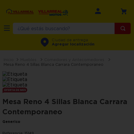
¿Qué estás buscando?
TÉRMINOS MÁS BUSCADOS
Ciudad de entrega
Agregar localización
1
.
refrigerador
2
.
recamara
Muebles
Comedores y Antecomedores
Mesa Reno 4 Sillas Blanca Carrara Contemporaneo
3
.
comedor
4
.
minisplit
5
.
aire
Mesa Reno 4 Sillas Blanca Carrara
6
.
salas
Contemporaneo
7
.
motos
Generico
8
.
lavadora
9
.
sala
Referencia
:
15149