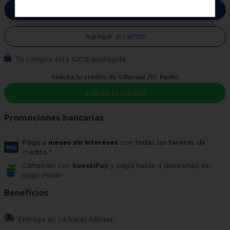
Comprar ahora
Agregar al carrito
Tu compra está 100% protegida
Solicita tu crédito de Villarreal /EL Pasito
Solicita tu Crédito
Promociones bancarias
Paga a
meses sin intereses
con todas las tarjetas de
crédito.*
Cómpralo con
KueskiPay
y paga hasta 4 quincenas, sin
pago inicial*
Beneficios
Entrega en 24 horas hábiles*.