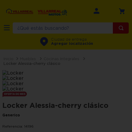
¿Qué estás buscando?
TÉRMINOS MÁS BUSCADOS
Ciudad de entrega
Agregar localización
1
.
refrigerador
2
.
recamara
Muebles
Cocinas Integrales
Locker Alessia-cherry clásico
3
.
comedor
4
.
minisplit
5
.
aire
6
.
salas
Locker Alessia-cherry clásico
7
.
motos
Generico
8
.
lavadora
Referencia
:
14196
9
.
sala