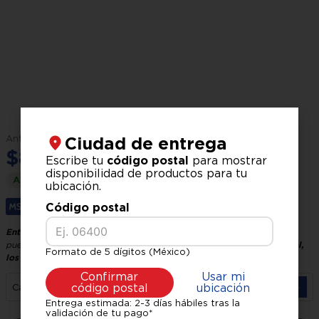
Medidas:
69 x 215 x 62 cm
(ancho x alto x largo)
$
9
,
799
.
00
Ciudad de entrega
$
8
,
949
.
00
Escribe tu
código postal
para mostrar
disponibilidad de productos para tu
Ahorra
$
850
.
00
ubicación.
Código postal
Hasta
6
x
$
1
,
491
.
50
sin interés.
Entrega GRATIS, recíbelo en 24 horas hábiles
El tiempo de entrega
puede variar según tu ubicación y logística.
Verifica tu código postal,
Formato de 5 dígitos (México)
los precios pueden variar según la zona.
Confirmar
Usar mi
－
＋
código postal
ubicación
Cantidad
Entrega estimada: 2-3 días hábiles tras la
validación de tu pago*