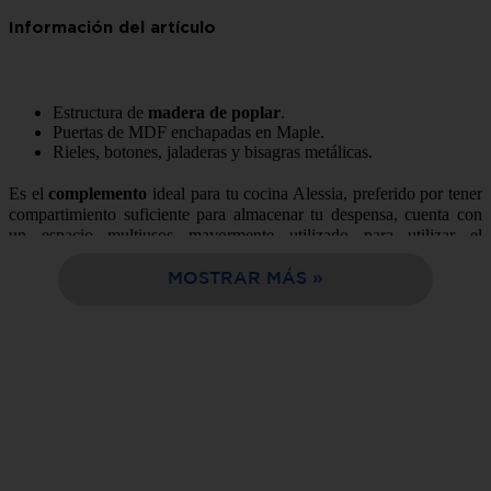
10
.
cocina
Estructura de
madera de poplar
.
Puertas de MDF enchapadas en Maple.
Rieles, botones, jaladeras y bisagras metálicas.
Es el
complemento
ideal para tu cocina Alessia, preferido por tener
compartimiento suficiente para almacenar tu despensa, cuenta con
un espacio multiusos mayormente utilizado para utilizar el
microondas, su estructura de madera sólida que lo hacen
resistente
.
Somos lo mejor opción de compra en línea, facil y rápida
MOSTRAR MÁS
entrega a tu domicilio en solo 24 horas.
Características:
Estilo:
Contemporáneo
Color:
Cherry
Tipo:
Locker
Estructura:
Madera de pino
Número de Piezas que lo
1 pieza
conforman: