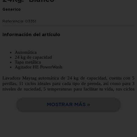
10
.
sala
Generico
Referencia
:
03351
Automática
24 kg de capacidad
Tapa metálica
Agitador HE PowerWash
Lavadora Maytag automática de 24 kg de capacidad, cuenta con 5
perillas, 11 ciclos ideales para cada tipo de prenda, así como para 3
niveles de suciedad, 5 temperaturas para facilitar tu vida, sus ciclos
lavan profundamente, remueven mejor las manchas y preservan al
máximo los colores, para que disfrutes cada momento. Sus prácticos
MOSTRAR MÁS
depósitos de blanqueador y suavizante te simplificarán el proceso
del lavado. Su su agitador
te permite lavar la ropa de la
HE PowerWash
mejor manera.
Somos la mejor opción de compra en línea, fácil y rápida entrega
a tu domicilio en solo 24 horas.