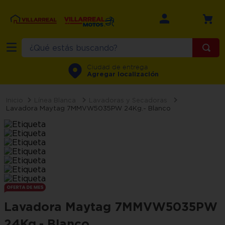
¿Qué estás buscando?
TÉRMINOS MÁS BUSCADOS
Ciudad de entrega
Agregar localización
1
.
refrigerador
2
.
recamara
Línea Blanca
Lavadoras y Secadoras
Lavadora Maytag 7MMVW5035PW 24Kg.- Blanco
3
.
comedor
4
.
minisplit
5
.
aire
6
.
salas
7
.
lavadora
Lavadora Maytag 7MMVW5035PW
8
.
motos
24Kg.- Blanco
9
.
estufa