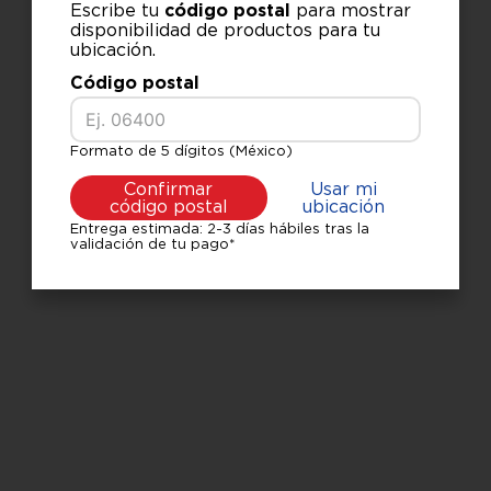
Escribe tu
código postal
para mostrar
disponibilidad de productos para tu
10
.
sala
¿Qué debo hacer?
ubicación.
Código postal
Comprueba los términos
ingresados
Intenta utilizar una sola
palabra
Formato de 5 dígitos (México)
Utiliza términos genéricos en
Confirmar
Usar mi
la búsqueda
código postal
ubicación
Intenta buscar sinónimos del
término deseado
Entrega estimada: 2-3 días hábiles tras la
validación de tu pago*