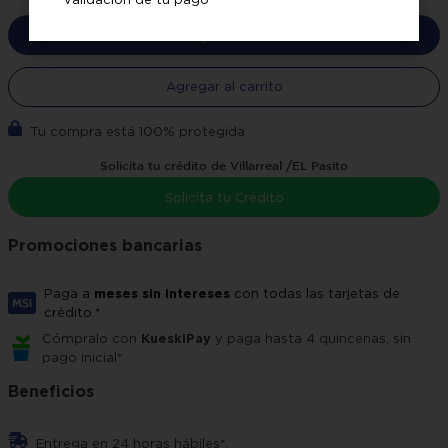
Color:
Blanco
Contenido del empaque:
1 pieza
Comprar ahora
Garantía:
1 año
Resortes infiniti, doble marco
perimetral de acero, tejido de
Agregar al carrito
Material:
punto con tratamiento
antibacterial.
Tu compra está 100% protegida
Medidas sin empaque
150 x 32 x 190
cm(anchoxaltoxfondo):
Solicita tu crédito de Villarreal /EL Pasito
Solicita tu Crédito
Promociones bancarias
Paga a
meses sin intereses
con todas las tarjetas de
crédito.*
Cómpralo con
KueskiPay
y paga hasta 4 quincenas, sin
pago inicial*
Beneficios
Entrega en 24 horas hábiles*.