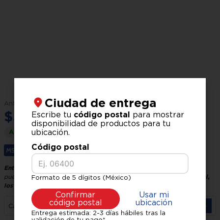
Ciudad de entrega
$
6
,
549
.
00
$
5
,
399
.
00
Escribe tu
código postal
para mostrar
disponibilidad de productos para tu
ubicación.
Ahorra
$
1
,
150
.
00
Código postal
Hasta
6
x
$
899
.
83
sin interés.
Entrega GRATIS, recíbelo en 24 horas hábiles
El tiempo de entrega
puede variar según tu ubicación y logística.
Verifica tu código postal,
Formato de 5 dígitos (México)
los precios pueden variar según la zona.
Confirmar
Usar mi
código postal
ubicación
Tabla de características:
－
＋
Cantidad
Entrega estimada: 2-3 días hábiles tras la
Modelo:
Roger
validación de tu pago*