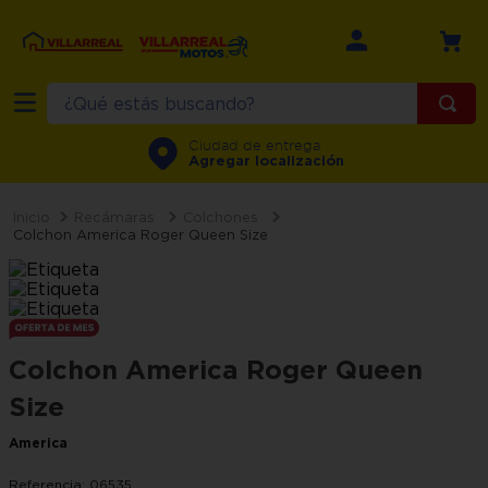
¿Qué estás buscando?
TÉRMINOS MÁS BUSCADOS
Ciudad de entrega
Agregar localización
1
.
refrigerador
2
.
recamara
Recámaras
Colchones
Colchon America Roger Queen Size
3
.
comedor
4
.
minisplit
5
.
aire
Colchon America Roger Queen
6
.
salas
Size
7
.
lavadora
America
8
.
motos
9
.
estufa
Referencia
:
06535