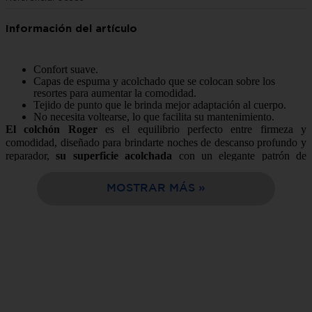
10
.
sala
Confort suave.
Capas de espuma y acolchado que se colocan sobre los
resortes para aumentar la comodidad.
Tejido de punto que le brinda mejor adaptación al cuerpo.
No necesita voltearse, lo que facilita su mantenimiento.
El colchón Roger
es el equilibrio perfecto entre firmeza y
comodidad, diseñado para brindarte noches de descanso profundo y
reparador,
su superficie acolchada
con un elegante patrón de
costuras no solo ofrece un
diseño sofisticado
, sino que
proporciona el soporte ideal para tu cuerpo
, favoreciendo una
MOSTRAR MÁS
postura correcta mientras duermes, Gracias a sus
materiales de alta
calidad y bordes reforzados
, este colchón garantiza
durabilidad y
resistencia
, evitando deformaciones con el tiempo. Su estructura
interna, cuidadosamente diseñada, ofrece una sensación de suavidad
sin perder la firmeza necesaria para un descanso revitalizante.
Somos la mejor opción de compra en línea, fácil y rápida
entrega en tu domicilio en solo 24 horas.