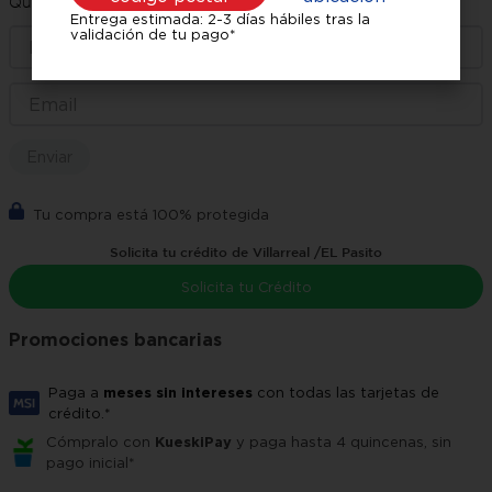
Quiero que me avisen cuando esté disponible
Entrega estimada: 2-3 días hábiles tras la
validación de tu pago*
Enviar
Tu compra está 100% protegida
Solicita tu crédito de Villarreal /EL Pasito
Solicita tu Crédito
Promociones bancarias
Paga a
meses sin intereses
con todas las tarjetas de
crédito.*
Cómpralo con
KueskiPay
y paga hasta 4 quincenas, sin
pago inicial*