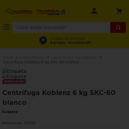
¿Qué estás buscando?
TÉRMINOS MÁS BUSCADOS
Ciudad de entrega
Agregar localización
1
.
refrigerador
2
.
recamara
Línea Blanca
Lavadoras y Secadoras
Centrífuga Koblenz 6 kg SKC-60 blanco
3
.
comedor
4
.
minisplit
5
.
aire
Centrífuga Koblenz 6 kg SKC-60
6
.
salas
blanco
7
.
lavadora
Koblenz
8
.
motos
Referencia
:
03339
9
.
sala