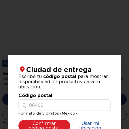
Garantía
1 año
Tinas
plástico
Medidas sin empaque cm (ancho
42 cm x 71 cm x 41 cm
x alto x fondo)
Peso del producto
8.5 kg
Capacidad (litros/pies)
6 kg
Tapas
Tapa de vidrio
Ciudad de entrega
Entrega GRATIS, recíbelo en 24 horas hábiles
El tiempo de entrega
Escribe tu
código postal
para mostrar
puede variar según tu ubicación y logística.
Verifica tu código postal,
disponibilidad de productos para tu
los precios pueden variar según la zona.
ubicación.
Código postal
No disponible
Formato de 5 dígitos (México)
No disponible
Este producto no está disponible en este momento
Confirmar
Usar mi
código postal
ubicación