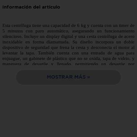
10
.
estufa
Esta centrífuga tiene una capacidad de 6 kg y cuenta con un timer de
5 minutos con paro automático, asegurando un funcionamiento
silencioso. Incluye un display digital y una cesta centrífuga de acero
inoxidable en forma diamantada. Su diseño incorpora un doble
dispositivo de seguridad que frena la cesta y desconecta el motor al
levantar la tapa. También cuenta con una entrada de agua para
enjuague, un gabinete de plástico que no se oxida, tapa de vidrio, y
manguera de desagüe y llenado, permitiendo un desagüe por
gravedad.
MOSTRAR MÁS
Somos la mejor opción de compra en línea, fácil y rápida entrega a
tu domicilio en solo 24 horas.
Tabla de características:
Marca
Koblenz
Modelo
SKC-60
Color
Blanco
Transmisión
Manual