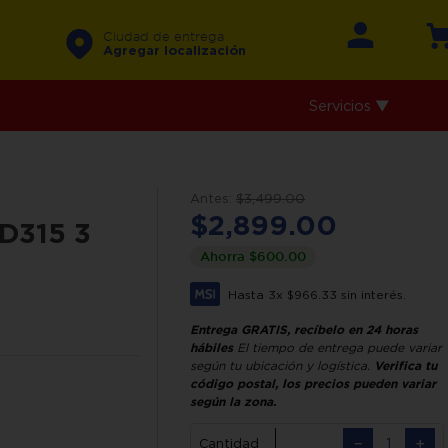
Ciudad de entrega
Agregar localización
Servicios ▼
$
3
,
499
.
00
$
2
,
899
.
00
SD315 3
Ahorra
$
600
.
00
Hasta
3
x
$
966
.
33
sin interés.
Entrega GRATIS, recíbelo en 24 horas
hábiles
El tiempo de entrega puede variar
según tu ubicación y logística.
Verifica tu
código postal, los precios pueden variar
según la zona.
－
＋
Cantidad