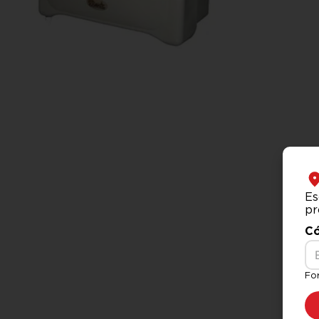
Es
pr
Có
Fo