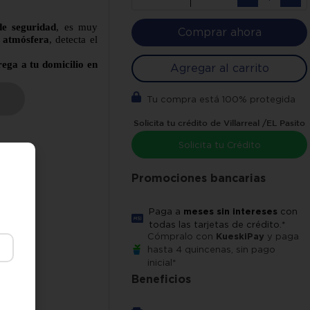
de seguridad
, es muy
Comprar ahora
 atmósfera
, detecta el
ega a tu domicilio en
Agregar al carrito
Tu compra está 100% protegida
 Deluxe
Solicita tu crédito de Villarreal /EL Pasito
2
25m
Solicita tu Crédito
tes
Promociones bancarias
tano)
 x 20
Paga a
meses sin intereses
con
diantes)
todas las tarjetas de crédito.*
Cómpralo con
KueskiPay
y paga
hasta 4 quincenas, sin pago
inicial*
Beneficios