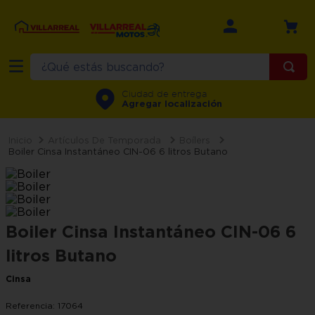
¿Qué estás buscando?
TÉRMINOS MÁS BUSCADOS
Ciudad de entrega
Agregar localización
1
.
refrigerador
2
.
recamara
Artículos De Temporada
Boílers
Boiler Cinsa Instantáneo CIN-06 6 litros Butano
3
.
comedor
4
.
minisplit
5
.
aire
Boiler Cinsa Instantáneo CIN-06 6
6
.
salas
litros Butano
7
.
lavadora
Cinsa
8
.
sala
Referencia
:
17064
9
.
motos