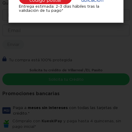
código postal
ubicación
Quiero que me avisen cuando esté disponible
Entrega estimada: 2-3 días hábiles tras la
validación de tu pago*
Enviar
Tu compra está 100% protegida
Solicita tu crédito de Villarreal /EL Pasito
Solicita tu Crédito
Promociones bancarias
Paga a
meses sin intereses
con todas las tarjetas de
crédito.*
Cómpralo con
KueskiPay
y paga hasta 4 quincenas, sin
pago inicial*