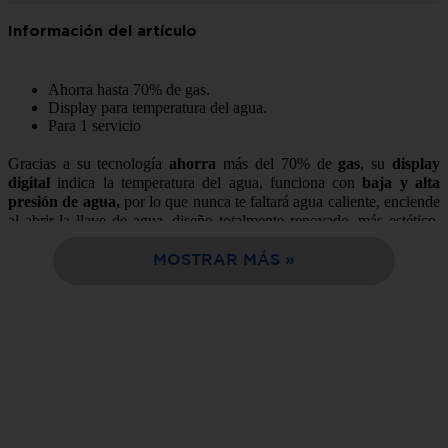
10
.
estufa
Ahorra hasta 70% de gas.
Display para temperatura del agua.
Para 1 servicio
Gracias a su tecnología
ahorra
más del 70% de
gas
, su
display
digital
indica la temperatura del agua, funciona con
baja y alta
presión de agua,
por lo que nunca te faltará agua caliente, enciende
al abrir la llave de agua, diseño totalmente renovado, más estético,
ideal para combinar con cualquier estilo de decoración en tu hogar,
además es compacto y ultra delgado por lo que no ocupa mucho
MOSTRAR MÁS
espacio.
Somos la mejor opción de compra en línea, fácil y rápida
entrega a tu domicilio en sólo 24 horas.