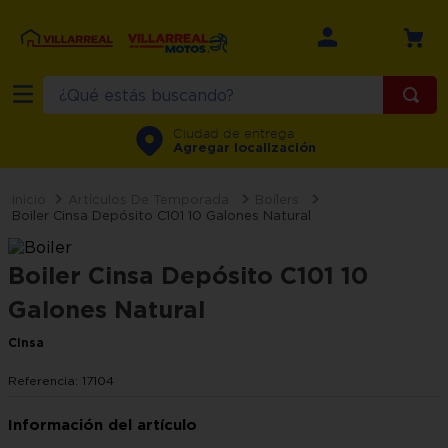
¿Qué estás buscando?
TÉRMINOS MÁS BUSCADOS
Ciudad de entrega
Agregar localización
1
.
refrigerador
2
.
recamara
Artículos De Temporada
Boílers
Boiler Cinsa Depósito C101 10 Galones Natural
3
.
comedor
4
.
minisplit
Boiler Cinsa Depósito C101 10
5
.
aire
Galones Natural
6
.
salas
Cinsa
7
.
lavadora
Referencia
:
17104
8
.
sala
9
.
motos