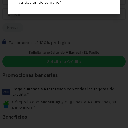
validación de tu pago*
Enviar
Tu compra está 100% protegida
Solicita tu crédito de Villarreal /EL Pasito
Solicita tu Crédito
Promociones bancarias
Paga a
meses sin intereses
con todas las tarjetas de
crédito.*
Cómpralo con
KueskiPay
y paga hasta 4 quincenas, sin
pago inicial*
Beneficios