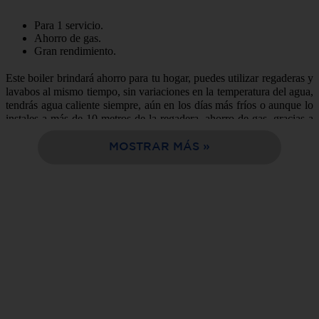
10
.
estufa
Para 1 servicio.
Ahorro de gas.
Gran rendimiento.
Este boiler brindará ahorro para tu hogar, puedes utilizar regaderas y
lavabos al mismo tiempo, sin variaciones en la temperatura del agua,
tendrás agua caliente siempre, aún en los días más fríos o aunque lo
instales a más de 10 metros de la regadera, ahorro de gas, gracias a
su aislante térmico que mantiene la temperatura por más tiempo,
alcanza mayor temperatura que los calentadores de paso, no necesita
MOSTRAR MÁS
presión de agua, dura más de 10 años gracias a su depósito
porcelanizado que evita que se pique, encendido de chispa, ¡Adiós
al cerillo!
Somos la mejor opción de compra en línea, fácil y rápida entrega a
tu domicilio en sólo 24 horas.
Tabla de características:
Marca:
Cinsa
Modelo:
C101
Peso del Producto:
20 kg.
Capacidad (litros):
10 galones (38 litros)