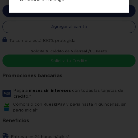
Comprar ahora
Agregar al carrito
Tu compra está 100% protegida
Solicita tu crédito de Villarreal /EL Pasito
Solicita tu Crédito
Promociones bancarias
Paga a
meses sin intereses
con todas las tarjetas de
crédito.*
Cómpralo con
KueskiPay
y paga hasta 4 quincenas, sin
pago inicial*
Beneficios
Entrega en 24 horas hábiles*.