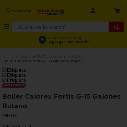
¿Qué estás buscando?
TÉRMINOS MÁS BUSCADOS
Ciudad de entrega
Agregar localización
1
.
refrigerador
2
.
recamara
Artículos De Temporada
Boílers
Boiler Calorex Fortis G-15 Galones Butano
3
.
comedor
4
.
minisplit
5
.
aire
Boiler Calorex Fortis G-15 Galones
6
.
salas
Butano
7
.
lavadora
Calorex
8
.
sala
9
.
motos
Referencia
:
17131