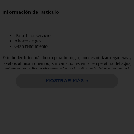
10
.
estufa
Para 1 1/2 servicios.
Ahorro de gas.
Gran rendimiento.
Este boiler brindará ahorro para tu hogar, puedes utilizar regaderas y
lavabos al mismo tiempo, sin variaciones en la temperatura del agua,
tendrás agua caliente siempre, aún en los días más fríos o, aunque lo
instales a más de 10 metros de la regadera. Ahorro de gas, gracias a
su aislante térmico que mantiene la temperatura por más tiempo,
MOSTRAR MÁS
Alcanza mayor temperatura que los calentadores de paso. No
necesita presión de agua, dura más de 10 años gracias a su depósito
porcelanizado que evita que se pique, encendido de chispa, ¡Adiós
al cerillo!
Somos la mejor opción de compra en línea, fácil y rápida entrega a
tu domicilio en sólo 24 horas.