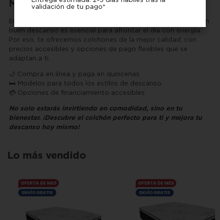
Muebles
validación de tu pago*
En
Villarreal Muebles / Mueblería El Pasito
, sabemos que un
buen descanso es esencial para afrontar el día con energía.
Por eso, te ofrecemos colchones de la mejor calidad, con
precios accesibles y opciones de pago flexibles que se
adaptan a ti.
🌙 Compra en línea y paga en quincenas
🛏️ Modelos para todos los estilos de descanso
💳 Opciones de financiamiento accesibles
No solo estarás invirtiendo en comodidad, sino en tu
bienestar. ¡Descubre el colchón perfecto para ti y mejora tu
descanso hoy mismo!
Lo más vendido