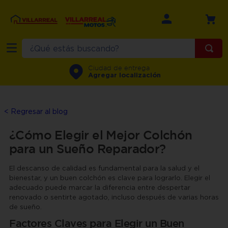
¿Qué estás buscando?
TÉRMINOS MÁS BUSCADOS
Ciudad de entrega
Agregar localización
1
.
refrigerador
2
.
recamara
< Regresar al blog
3
.
comedor
¿Cómo Elegir el Mejor Colchón
4
.
minisplit
para un Sueño Reparador?
5
.
aire
El descanso de calidad es fundamental para la salud y el
6
.
salas
bienestar, y un buen colchón es clave para lograrlo. Elegir el
adecuado puede marcar la diferencia entre despertar
7
.
lavadora
renovado o sentirte agotado, incluso después de varias horas
de sueño.
8
.
motos
Factores Claves para Elegir un Buen
9
.
sala