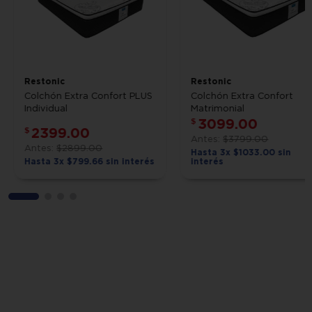
Restonic
Restonic
Colchón Extra Confort PLUS
Colchón Extra Confort
Individual
Matrimonial
3099
.
00
$
2399
.
00
$
$
3799
.
00
$
2899
.
00
Hasta
3
x
$
1033
.
00
sin
Hasta
3
x
$
799
.
66
sin interés
interés