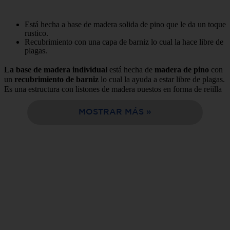
10
.
cocina
Está hecha a base de madera solida de pino que le da un toque
rustico.
Recubrimiento con una capa de barniz lo cual la hace libre de
plagas.
La base de madera individual
está hecha de
madera de pino
con
un
recubrimiento de barniz
lo cual la ayuda a estar libre de plagas.
Es una estructura con listones de madera puestos en forma de rejilla
ofreciendo flexibilidad y ventilación al colchón evitando la
acumulación de humedad, así mismo es tan resistente que puede
MOSTRAR MÁS
soportar mucho peso, tienen un estilo rustico lo que hace que
combine con diferentes estilos de decoración.
Tabla de características:
Marca:
Ecco.
Color:
Madera natural.
Contenido del empaque:
1 base queen size
Garantía:
1 año.
Material:
Madera de pino.
Medidas sin Empaque cm (anchoxaltoxfondo):
150x28x190