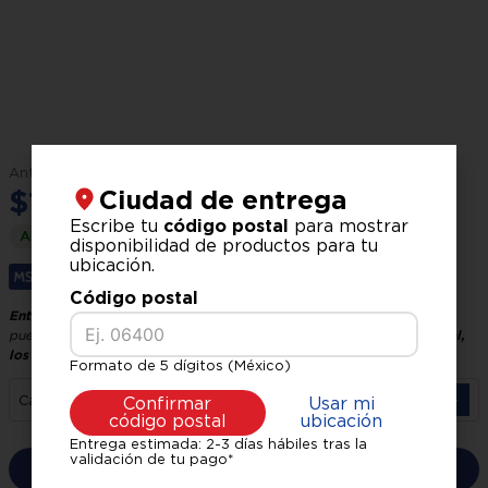
$
2
,
499
.
00
$
1
,
999
.
00
Ciudad de entrega
Escribe tu
código postal
para mostrar
Ahorra
$
500
.
00
disponibilidad de productos para tu
ubicación.
Hasta
3
x
$
666
.
33
sin interés.
Código postal
Entrega GRATIS, recíbelo en 24 horas hábiles
El tiempo de entrega
puede variar según tu ubicación y logística.
Verifica tu código postal,
los precios pueden variar según la zona.
Formato de 5 dígitos (México)
－
＋
Cantidad
Confirmar
Usar mi
código postal
ubicación
Entrega estimada: 2-3 días hábiles tras la
validación de tu pago*
Comprar ahora