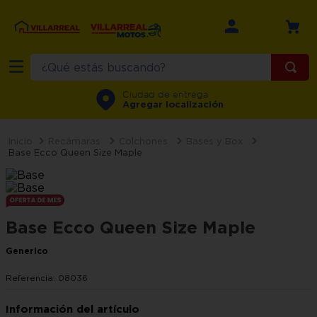
¿Qué estás buscando?
TÉRMINOS MÁS BUSCADOS
Ciudad de entrega
Agregar localización
1
.
refrigerador
2
.
recamara
Recámaras
Colchones
Bases y Box
Base Ecco Queen Size Maple
3
.
comedor
4
.
minisplit
5
.
aire
Base Ecco Queen Size Maple
6
.
salas
Generico
7
.
motos
Referencia
:
08036
8
.
lavadora
9
.
sala