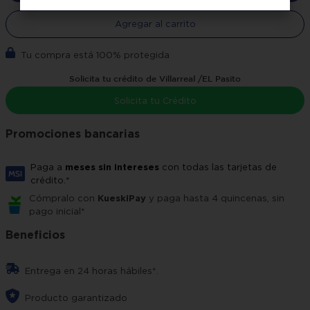
Agregar al carrito
Tu compra está 100% protegida
Solicita tu crédito de Villarreal /EL Pasito
Solicita tu Crédito
Promociones bancarias
Paga a
meses sin intereses
con todas las tarjetas de
crédito.*
Cómpralo con
KueskiPay
y paga hasta 4 quincenas, sin
pago inicial*
Beneficios
Entrega en 24 horas hábiles*.
Producto garantizado