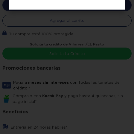
Comprar ahora
Agregar al carrito
Tu compra está 100% protegida
Solicita tu crédito de Villarreal /EL Pasito
Solicita tu Crédito
Promociones bancarias
Paga a
meses sin intereses
con todas las tarjetas de
crédito.*
Cómpralo con
KueskiPay
y paga hasta 4 quincenas, sin
pago inicial*
Beneficios
Entrega en 24 horas hábiles*.