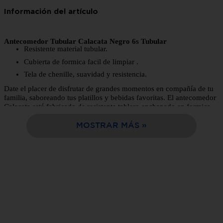
10
.
estufa
Antecomedor Tubular Calacata Negro 6s Tubular
Resistente material tubular.
Cubierta de formica facil de limpiar .
Tela de chenille, suavidad y resistencia.
Date el placer de disfrutar de grandes momentos en compañía de tu
familia, saboreando tus platillos y bebidas favoritas. El antecomedor
Calacata está fabricado de resistente tablero enchapado en formica,
lo cual le da resistencia contra la humedad y rayones. Sus sillas de
material
tubular
brindan gran
soporte
y
durabilidad
. Este tapizado
MOSTRAR MÁS
con tela
chenille
, confortable al tacto y lavable.
Somos lo mejor
opción de compra en línea, facil y rápida entrega a tu domicilio en
solo 24 horas.
Tabla de Características:
Color:
Negro
Estilo:
Contemporáneo
Estructura:
Tubular
Piezas que lo
7 piezas (1 mesa y 6 sillas)
conforman: