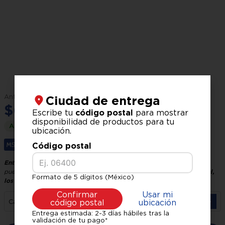
Tapizado:
Tela chenille
Garantía:
1 año
$
7
,
199
.
00
Ciudad de entrega
$
6
,
599
.
00
Escribe tu
código postal
para mostrar
disponibilidad de productos para tu
Ahorra
$
600
.
00
ubicación.
Código postal
Hasta
6
x
$
1
,
099
.
83
sin interés.
Entrega GRATIS, recíbelo en 24 horas hábiles
El tiempo de entrega
puede variar según tu ubicación y logística.
Verifica tu código postal,
Formato de 5 dígitos (México)
los precios pueden variar según la zona.
Confirmar
Usar mi
－
＋
Cantidad
código postal
ubicación
Entrega estimada: 2-3 días hábiles tras la
validación de tu pago*