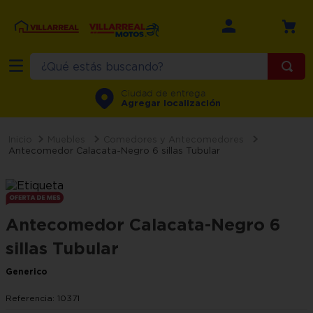
¿Qué estás buscando?
TÉRMINOS MÁS BUSCADOS
Ciudad de entrega
Agregar localización
1
.
refrigerador
2
.
recamara
Muebles
Comedores y Antecomedores
Antecomedor Calacata-Negro 6 sillas Tubular
3
.
comedor
4
.
minisplit
5
.
aire
Antecomedor Calacata-Negro 6
6
.
salas
sillas Tubular
7
.
lavadora
Generico
8
.
sala
Referencia
:
10371
9
.
motos