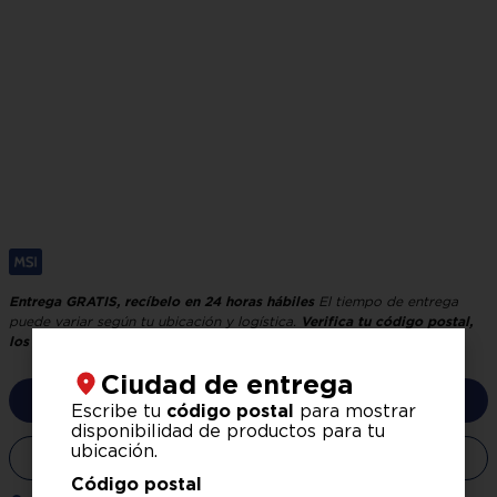
General Electric
Whirlpool
Horno de microondas
General Electric 0.7 pies
Horno de microondas
MGE07SEJ - Metálico
Whirlpool 1.1 pies WM1211D –
Natural Silver con acabado
espejo
1749
2199
$
$
.
00
.
00
$
2049
.
00
$
2499
.
00
Hasta
3
x
$
583
.
00
sin
Hasta
3
x
$
733
.
00
sin
interés
interés
Agregar al carrito
Agregar al carrito