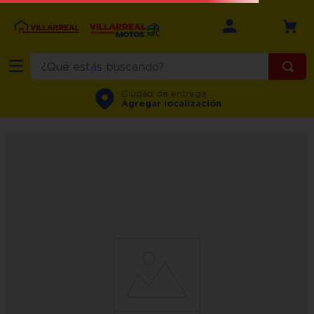
¿Qué estás buscando?
Ciudad de entrega
Agregar localización
Horno-De-Microondas---General-Electric-0-9-Pies-Mge09sej--
-metalico
Horno-De-Microondas---
General-Electric-0-9-Pies-
Mge09sej---Metalico
11
productos
Filtros
Ordenar por