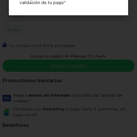
validación de tu pago*
Enviar
Tu compra está 100% protegida
Solicita tu crédito de Villarreal /EL Pasito
Solicita tu Crédito
Promociones bancarias
Paga a
meses sin intereses
con todas las tarjetas de
crédito.*
Cómpralo con
KueskiPay
y paga hasta 4 quincenas, sin
pago inicial*
Beneficios