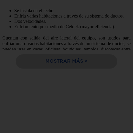
10
.
sala
Se instala en el techo.
Enfría varias habitaciones a través de su sistema de ductos.
Dos velocidades.
Enfriamiento por medio de Celdek (mayor eficiencia).
Cuentan con salida del aire lateral del equipo, son usados para
enfriar una o varias habitaciones a través de un sistema de ductos, se
pueden usar en casas, oficinas, boutiques, templos, discotecas entre
otras aplicaciones, cuenta con dos niveles de velocidad; además, su
diseño brinda una mejor distribución del aire dentro de la habitación
MOSTRAR MÁS
y gracias a su enfriamiento a través de Celdek, logra una mayor
eficiencia.
Somos la mejor opción de compra en línea, fácil y rápida entrega a
tu domicilio en sólo 24 horas.
Tabla de características:
Marca:
Nordicoool
Modelo:
NC-4900H
Peso del Producto:
82 kg.
Capacidad (pies cúbicos):
4900
Garantía:
1 año
Medidas sin empaque cm
107X74X109