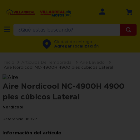
¿Qué estás buscando?
TÉRMINOS MÁS BUSCADOS
Ciudad de entrega
Agregar localización
1
.
refrigerador
2
.
recamara
Artículos De Temporada
Aire Lavado
Aire Nordicool NC-4900H 4900 pies cúbicos Lateral
3
.
comedor
4
.
minisplit
Aire Nordicool NC-4900H 4900
5
.
aire
pies cúbicos Lateral
6
.
salas
Nordicool
7
.
lavadora
Referencia
:
18027
8
.
motos
9
.
estufa