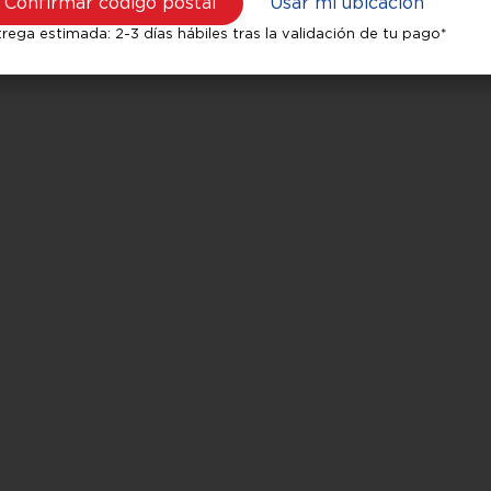
Confirmar código postal
Usar mi ubicación
rega estimada: 2-3 días hábiles tras la validación de tu pago*