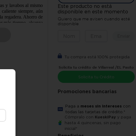
eras y lavabos al mismo
Este producto no está
 caliente siempre, aún
disponible en este momento
 la regadera. Ahorro de
Quiero que me avisen cuando esté
or más tiempo, alcanza
disponible
sión de agua, dura más
se pique, encendido de
Enviar
 a tu domicilio en sólo
Tu compra está 100% protegida
Solicita tu crédito de Villarreal /EL Pasito
Solicita tu Crédito
Promociones bancarias
)
Paga a
meses sin intereses
con
todas las tarjetas de crédito.*
vabos)
Cómpralo con
KueskiPay
y paga
hasta 4 quincenas, sin pago
inicial*
Beneficios