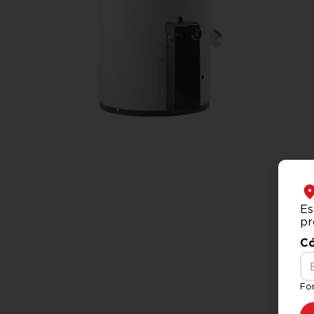
Es
pr
Có
Fo