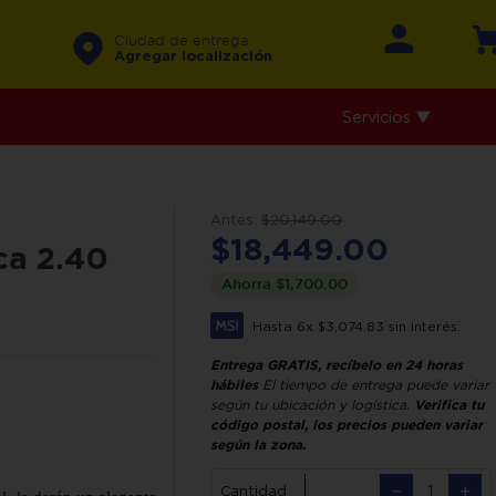
Ciudad de entrega
Agregar localización
Servicios ▼
$
20
,
149
.
00
$
18
,
449
.
00
ca 2.40
Ahorra
$
1
,
700
.
00
Hasta
6
x
$
3
,
074
.
83
sin interés.
Entrega GRATIS, recíbelo en 24 horas
hábiles
El tiempo de entrega puede variar
según tu ubicación y logística.
Verifica tu
código postal, los precios pueden variar
según la zona.
－
＋
Cantidad