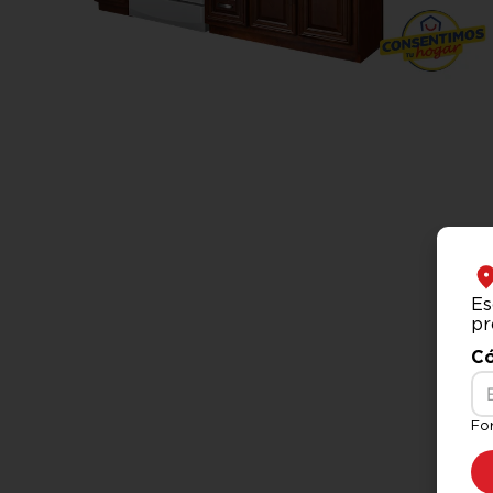
Es
pr
Có
Fo