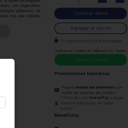
l, le darán un elegante
rtado, sus impecables
reparar alimentos, su
Comprar ahora
enta con una cubierta
ega a tu domicilio en
Agregar al carrito
Tu compra está 100% protegida
Solicita tu crédito de Villarreal /EL Pasito
Solicita tu Crédito
Promociones bancarias
Paga a
meses sin intereses
con
.40m,
todas las tarjetas de crédito.*
0m
Cómpralo con
KueskiPay
y paga
hasta 4 quincenas, sin pago
inicial*
Beneficios