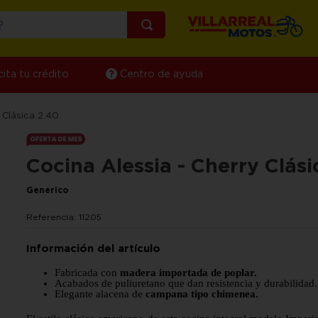
¿Qué estás buscando?
cita tu crédito
Centro de ayuda
 Clásica 2.40
Cocina Alessia - Cherry Clási
Generico
Referencia
:
11205
Fabricada con
madera importada de poplar.
Acabados de puliuretano que dan resistencia y durabilidad.
Elegante alacena de
campana tipo chimenea.