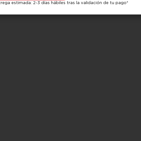
Medida portacampana:
82 x 58 x 57 cm
rega estimada: 2-3 días hábiles tras la validación de tu pago*
Medida alacena .43 (1 puerta)
40 x .83 x 35 cm
Medida gabinete .40 (1 puerta):
40 x 100x 65 cm
Garantía:
1 año