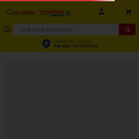
¿Qué estás buscando?
TÉRMINOS MÁS BUSCADOS
Ciudad de entrega
Agregar localización
1
.
refrigerador
2
.
recamara
3
.
comedor
4
.
minisplit
5
.
aire
6
.
salas
7
.
lavadora
8
.
motos
9
.
estufa