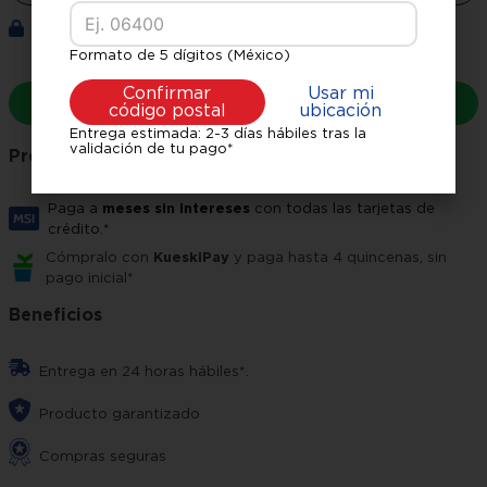
Tu compra está 100% protegida
Formato de 5 dígitos (México)
Solicita tu crédito de Villarreal /EL Pasito
Confirmar
Usar mi
Solicita tu Crédito
código postal
ubicación
Entrega estimada: 2-3 días hábiles tras la
validación de tu pago*
Promociones bancarias
Paga a
meses sin intereses
con todas las tarjetas de
crédito.*
Cómpralo con
KueskiPay
y paga hasta 4 quincenas, sin
pago inicial*
Beneficios
Entrega en 24 horas hábiles*.
Producto garantizado
Compras seguras