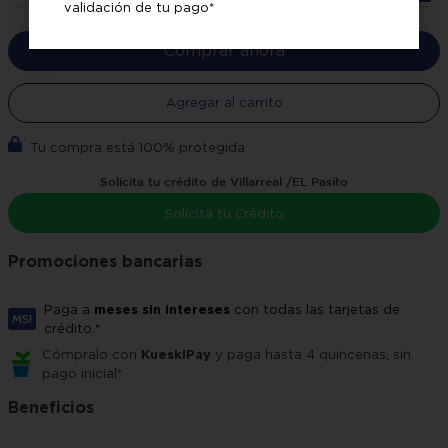
validación de tu pago*
Comprar ahora
Agregar al carrito
Tu compra está 100% protegida
Solicita tu crédito de Villarreal /EL Pasito
Solicita tu Crédito
Promociones bancarias
Paga a
meses sin intereses
con todas las tarjetas de
crédito.*
Cómpralo con
KueskiPay
y paga hasta 4 quincenas, sin
pago inicial*
Beneficios