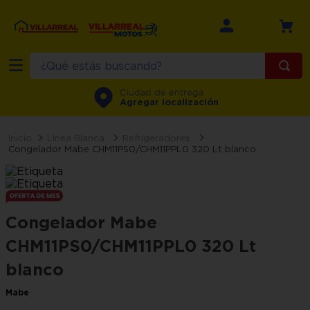
¿Qué estás buscando?
TÉRMINOS MÁS BUSCADOS
Ciudad de entrega
Agregar localización
1
.
refrigerador
2
.
recamara
Línea Blanca
Refrigeradores
Congelador Mabe CHM11PS0/CHM11PPL0 320 Lt blanco
3
.
comedor
4
.
minisplit
5
.
aire
Congelador Mabe
6
.
salas
CHM11PS0/CHM11PPL0 320 Lt
7
.
lavadora
blanco
8
.
motos
Mabe
9
.
estufa