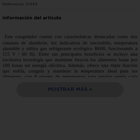
Referencia
:
01343
10
.
sala
Este congelador cuenta con características destacadas como dos
canastas de alambrón, luz indicadora de encendido, temperatura
ajustable y utiliza gas refrigerante ecológico R600, funcionando a
115 V / 60 Hz. Entre sus principales beneficios se incluye una
exclusiva tecnología que mantiene frescos los alimentos hasta por
100 horas sin energía eléctrica. Además, ofrece una triple función
que enfría, congela y mantiene la temperatura ideal para tus
alimentos, con 9 niveles de temperatura para regular según cada
necesidad.
MOSTRAR MÁS
Somos la mejor opción de compra en línea, fácil y rápida entrega a
tu domicilio en solo 24 horas.
Tabla de características:
Marca
Mabe
Modelo
CHM11PS0/CHM11PPL0
Peso del producto
51 Kg
Color
Blanco