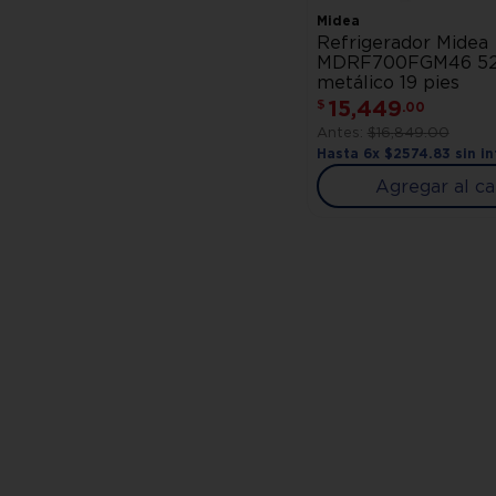
Midea
Refrigerador Midea
MDRF700FGM46 52
metálico 19 pies
15
,
449
$
.
00
$
16
,
849
.
00
Hasta
6
x
$
2574
.
83
sin in
Agregar al ca