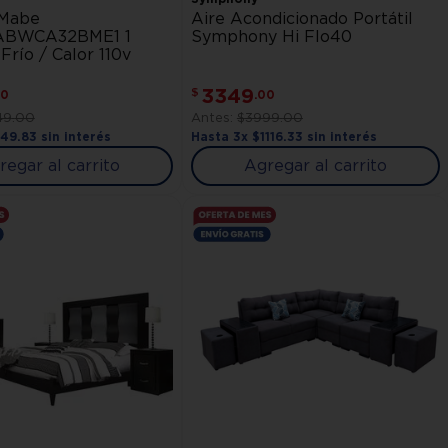
 Mabe
Aire Acondicionado Portátil
ABWCA32BME1 1
Symphony Hi Flo40
Frío / Calor 110v
3349
$
0
.
00
49
.
00
$
3999
.
00
749
.
83
sin interés
Hasta
3
x
$
1116
.
33
sin interés
regar al carrito
Agregar al carrito