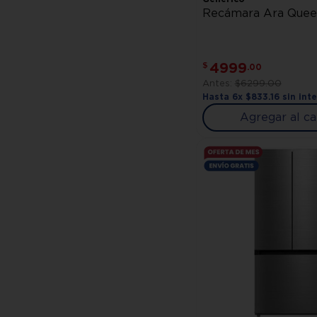
Recámara Ara Queen
4999
$
.
00
$
6299
.
00
Hasta
6
x
$
833
.
16
sin int
Agregar al ca