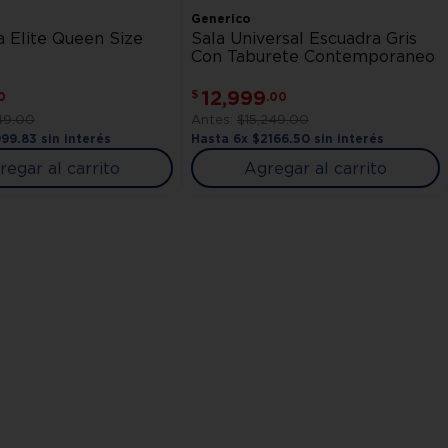
Generico
 Elite Queen Size
Sala Universal Escuadra Gris
Con Taburete Contemporaneo
12
,
999
$
0
.
00
49
.
00
$
15
,
249
.
00
999
.
83
sin interés
Hasta
6
x
$
2166
.
50
sin interés
regar al carrito
Agregar al carrito