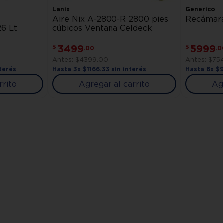
Lanix
Generico
Aire Nix A-2800-R 2800 pies
Recámara
6 Lt
cúbicos Ventana Celdeck
3499
5999
$
$
.
00
.
0
$
4399
.
00
$
75
terés
Hasta
3
x
$
1166
.
33
sin interés
Hasta
6
x
$
rrito
Agregar al carrito
Ag