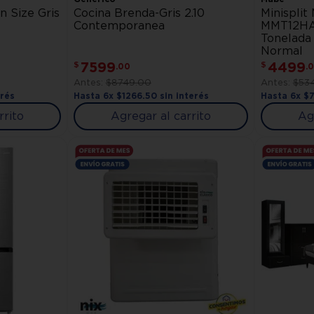
 Size Gris
Cocina Brenda-Gris 2.10
Minisplit
Contemporanea
MMT12H
Tonelada 
Normal
7599
4499
$
$
.
00
.
0
$
8749
.
00
$
53
erés
Hasta
6
x
$
1266
.
50
sin interés
Hasta
6
x
$
rrito
Agregar al carrito
Ag