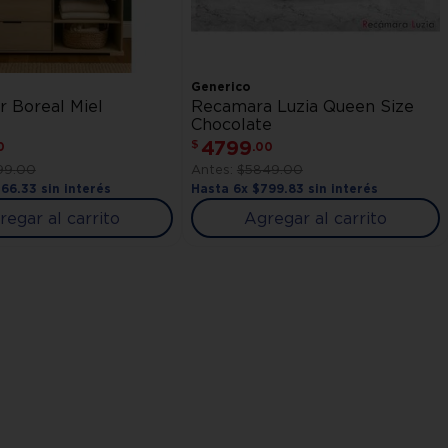
Generico
r Boreal Miel
Recamara Luzia Queen Size
Chocolate
4799
$
0
.
00
99
.
00
$
5849
.
00
766
.
33
sin interés
Hasta
6
x
$
799
.
83
sin interés
regar al carrito
Agregar al carrito