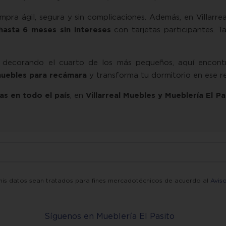
mpra ágil, segura y sin complicaciones. Además, en Villarre
hasta 6 meses sin intereses
con tarjetas participantes.
o decorando el cuarto de los más pequeños, aquí encont
muebles para recámara
y transforma tu dormitorio en ese r
as en todo el país
, en
Villarreal Muebles y Mueblería El Pa
mis datos sean tratados para fines mercadotécnicos de acuerdo al
Avis
Síguenos en Mueblería El Pasito