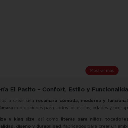
Mostrar más
ía El Pasito – Confort, Estilo y Funcionali
os a crear una
recámara cómoda, moderna y funcional
cámara
con opciones para todos los estilos, edades y presup
ze y king size
, así como
literas para niños
,
tocadore
alidad, diseño y durabilidad
, fabricados para crear un amb