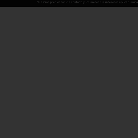
Nuestros precios son de contado y los meses sin intereses aplican únic