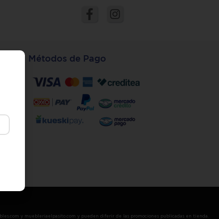
Métodos de Pago
s
lbles.com y muebleriaelpasito.com y pueden diferir de las promociones publicadas en tienda.