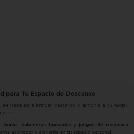
dad para Tu Espacio de Descanso
, pensada para brindar descanso y armonía a tu hogar.
uestos.
s
,
burós
,
cabeceras tapizadas
y
juegos de recámara
iente acogedor y elegante en tu espacio personal.