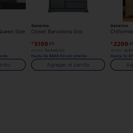
Generico
Generico
Queen Size
Closet Barcelona Gris
Chifonnie
5199
2299
$
$
.
00
.
0
$
6449
.
00
$
28
erés
Hasta
6
x
$
866
.
50
sin interés
Hasta
3
x
$
rrito
Agregar al carrito
Ag