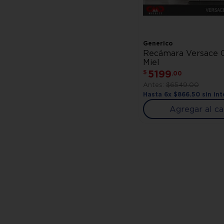
Generico
Recámara Versace 
Miel
5199
$
.
00
$
6549
.
00
Hasta
6
x
$
866
.
50
sin int
Agregar al ca