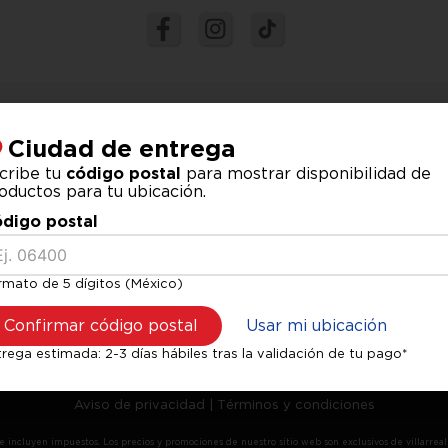
nócenos
Atención al cliente
Ciudad de entrega
iénes somos?
Métodos de pago
cribe tu
código postal
para mostrar disponibilidad de
nes de Venta
Devoluciones y Reembolsos
oductos para tu ubicación.
rtas de Sucursales
Términos de Garantías
digo postal
ursales
Tiempos de entrega
Terminos de promociones
rmato de 5 dígitos (México)
Ayuda y preguntas frecuente
Confirmar código postal
Usar mi ubicación
rega estimada: 2-3 días hábiles tras la validación de tu pago*
Aviso de privacidad
|
Términos y condiciones
e incluyen impuestos. Los precios y promociones de nuestro sitio web son exclusivos de villarrea