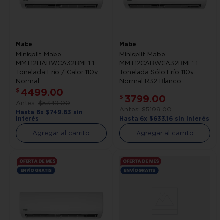
Mabe
Mabe
Minisplit Mabe
Minisplit Mabe
MMT12HABWCA32BME1 1
MMT12CABWCA32BME1 1
Tonelada Frío / Calor 110v
Tonelada Sólo Frío 110v
Normal
Normal R32 Blanco
4499
.
00
$
3799
.
00
$
$
5349
.
00
$
5199
.
00
Hasta
6
x
$
749
.
83
sin
interés
Hasta
6
x
$
633
.
16
sin interés
Agregar al carrito
Agregar al carrito