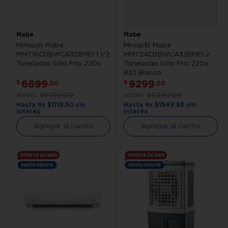
Mabe
Mabe
Minisplit Mabe
Minisplit Mabe
MMT18CDBWCA32BME1 1 1/2
MMT24CDBWCA32BME1 2
Toneladas Sólo Frío 220v
Toneladas Sólo Frío 220v
R32 Blanco
6699
9299
$
$
.
00
.
00
$
8399
.
00
$
11
,
249
.
00
Hasta
6
x
$
1116
.
50
sin
Hasta
6
x
$
1549
.
83
sin
interés
interés
Agregar al carrito
Agregar al carrito