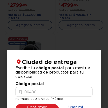
2799
4799
$
$
.
00
.
00
$
3499
.
00
$
6199
.
00
Hasta
3
x
$
933
.
00
sin
Hasta
6
x
$
799
.
83
sin
interés
interés
Agregar al carrito
Agregar al carrito
Ciudad de entrega
Escribe tu
código postal
para mostrar
disponibilidad de productos para tu
ubicación.
Código postal
Symphony
Aire Symphony Sumo 75XL
Cooler (Celdeck)
5299
$
.
00
Formato de 5 dígitos (México)
$
6449
.
00
Confirmar
Usar mi