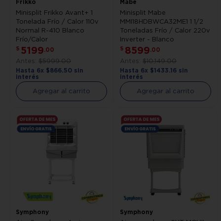
Frikko
Mabe
Minisplit Frikko Avant+ 1
Minisplit Mabe
Tonelada Frío / Calor 110v
MMI18HDBWCA32ME1 1 1/2
Normal R-410 Blanco
Toneladas Frío / Calor 220v
Frío/Calor
Inverter - Blanco
5199
8599
$
$
.
00
.
00
$
5999
.
00
$
10
,
149
.
00
Hasta
6
x
$
866
.
50
sin
Hasta
6
x
$
1433
.
16
sin
interés
interés
Agregar al carrito
Agregar al carrito
Symphony
Symphony