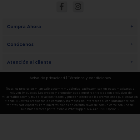
Compra Ahora
+
Conócenos
+
Atención al cliente
+
Aviso de privacidad
|
Términos y condiciones
Todos los precios en villarrealbles.com y muebleriaelpasito.com son en pesos mexicanos e
incluyen impuestos. Los precios y promociones de nuestro sitio web son exclusivos de
villarrealbles.com y muebleriaelpasito.com y pueden diferir de las promociones publicadas en
tienda. Nuestros precios son de contado y los meses sin intereses aplican únicamente con
tarjetas participantes. Para nuestros planes de crédito, favor de comunicarse con uno de
nuestros asesores por teléfono o WhatsApp al 614 442 8202, Opción 2