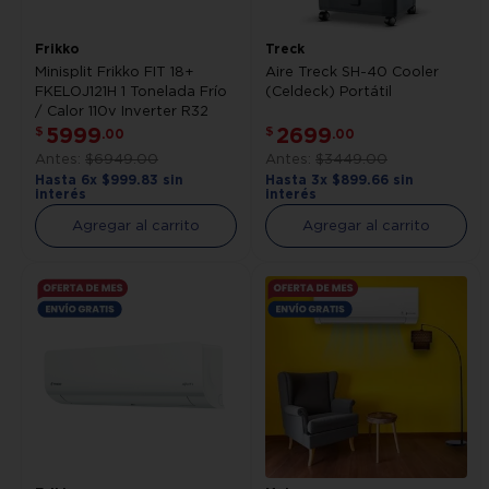
Frikko
Treck
Minisplit Frikko FIT 18+
Aire Treck SH-40 Cooler
FKELOJ121H 1 Tonelada Frío
(Celdeck) Portátil
/ Calor 110v Inverter R32
5999
2699
$
$
.
00
.
00
$
6949
.
00
$
3449
.
00
Hasta
6
x
$
999
.
83
sin
Hasta
3
x
$
899
.
66
sin
interés
interés
Agregar al carrito
Agregar al carrito