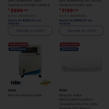
Aire Symphony Aeris
Aire symphony SHT MOVIL
Diamante Portátil Celdeck
Celdeck Portátil-Gris
3999
5199
$
$
.
00
.
00
$
4949
.
00
$
6299
.
00
Hasta
6
x
$
666
.
50
sin
Hasta
6
x
$
866
.
50
sin
interés
interés
Agregar al carrito
Agregar al carrito
Adak
Mabe
Aire Nix Portátil Adak
Minisplit Mabe
MMI12CDBWCA32M2 1
Tonelada Sólo Frío 220v
Inverter R32 Blanco