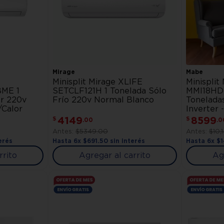
Mirage
Mabe
Minisplit Mirage XLIFE
Minisplit
ME 1
SETCLF121H 1 Tonelada Sólo
MMI18HD
or 220v
Frío 220v Normal Blanco
Toneladas
/Calor
Inverter 
4149
8599
$
$
.
00
.
0
$
5349
.
00
$
10
,
erés
Hasta
6
x
$
691
.
50
sin interés
Hasta
6
x
$
rrito
Agregar al carrito
Ag