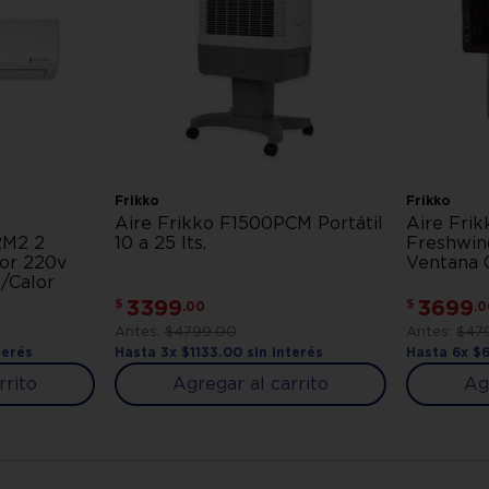
Frikko
Frikko
Aire Frikko F1500PCM Portátil
Aire Fri
M2 2
10 a 25 lts.
Freshwin
lor 220v
Ventana 
o/Calor
3399
3699
$
$
.
00
.
0
$
4799
.
00
$
47
terés
Hasta
3
x
$
1133
.
00
sin interés
Hasta
6
x
$
6
rrito
Agregar al carrito
Ag