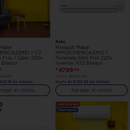
Mabe
 Mabe
Minisplit Mabe
BWCA32ME1 1 1/2
MMI12CDBWCA32M2 1
 Frío / Calor 220v
Tonelada Sólo Frío 220v
- Blanco
Inverter R32 Blanco
4799
$
0
.
00
149
.
00
$
6199
.
00
1433
.
16
sin interés
Hasta
6
x
$
799
.
83
sin interés
regar al carrito
Agregar al carrito