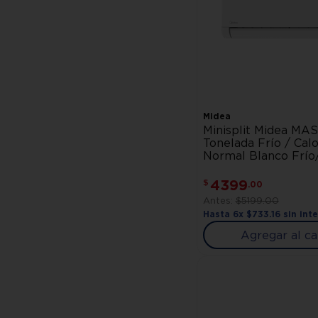
Midea
Minisplit Midea MA
Tonelada Frío / Calo
Normal Blanco Frío
4399
$
.
00
$
5199
.
00
Hasta
6
x
$
733
.
16
sin int
Agregar al ca