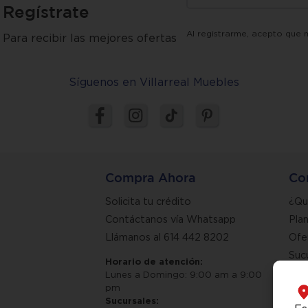
Regístrate
Al registrarme, acepto que 
Para recibir las mejores ofertas
Síguenos en Villarreal Muebles
Compra Ahora
Co
Solicita tu crédito
¿Qu
Contáctanos vía Whatsapp
Pla
Llámanos al 614 442 8202
Ofe
Suc
Horario de atención:
Lunes a Domingo: 9:00 am a 9:00
pm
Sucursales: