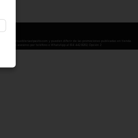
lbles.com y muebleriaelpasito.com y pueden diferir de las promociones publicadas en tienda.
 de nuestros asesores por teléfono o WhatsApp al 614 442 8202, Opción 2