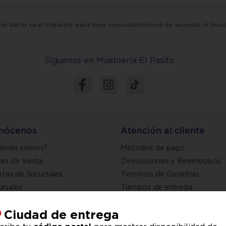
mis datos sean tratados para fines mercadotécnicos de acuerdo al
Avis
Síguenos en Mueblería El Pasito
nócenos
Atención al cliente
iénes somos?
Métodos de pago
nes de Venta
Devoluciones y Reembolsos
rtas de Sucursales
Términos de Garantías
ursales
Tiempos de entrega
Terminos de promociones
Ciudad de entrega
Ayuda y preguntas frecuente