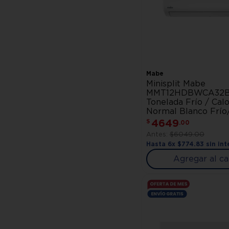
Mabe
Minisplit Mabe
MMT12HDBWCA32B
Tonelada Frío / Cal
Normal Blanco Frío
4649
$
.
00
$
6049
.
00
Hasta
6
x
$
774
.
83
sin int
Agregar al ca