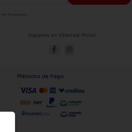
o de Privacidad
.
Síguenos en Villarreal Motos
Métodos de Pago
s