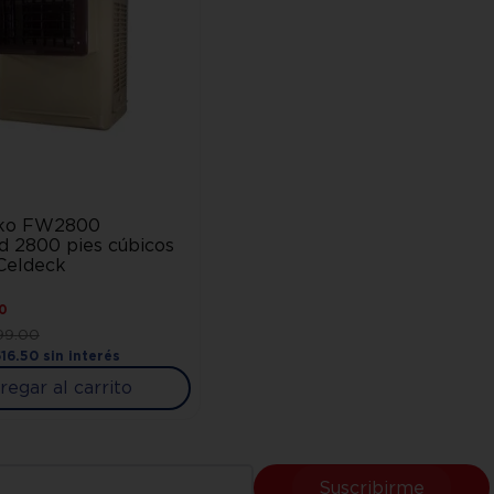
kko FW2800
d 2800 pies cúbicos
Celdeck
0
99
.
00
16
.
50
sin interés
regar al carrito
Suscribirme