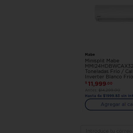
Mabe
Minisplit Mabe
MMI24HDBWCAX32
Toneladas Frío / Ca
Inverter Blanco Frí
11
,
999
$
.
00
$
14
,
299
.
00
Hasta
6
x
$
1999
.
83
sin in
Agregar al ca