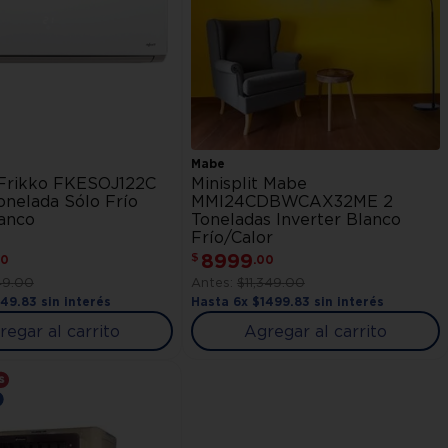
Mabe
t Frikko FKESOJ122C
Minisplit Mabe
onelada Sólo Frío
MMI24CDBWCAX32ME 2
lanco
Toneladas Inverter Blanco
Frío/Calor
8999
$
0
.
00
49
.
00
$
11
,
349
.
00
749
.
83
sin interés
Hasta
6
x
$
1499
.
83
sin interés
regar al carrito
Agregar al carrito