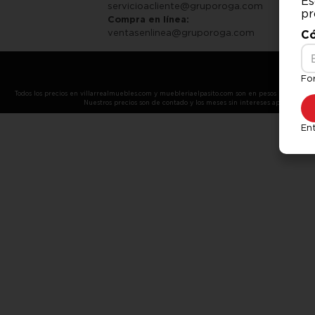
Es
servicioacliente@gruporoga.com
pr
Compra en línea:
ventasenlinea@gruporoga.com
Có
Fo
Todos los precios en villarrealmuebles.com y muebleriaelpasito.com son en pesos mexicanos 
Nuestros precios son de contado y los meses sin intereses aplican únic
Ent