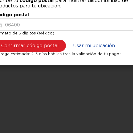
cribe tu
código postal
para mostrar disponibilidad de
oductos para tu ubicación.
digo postal
Aviso de privacidad
|
Términos y condiciones
rmato de 5 dígitos (México)
e incluyen impuestos. Los precios y promociones de nuestro sitio web son exclusivos de villarrea
amente con tarjetas participantes. Para nuestros planes de crédito, favor de comunicarse con uno
Confirmar código postal
Usar mi ubicación
rega estimada: 2-3 días hábiles tras la validación de tu pago*