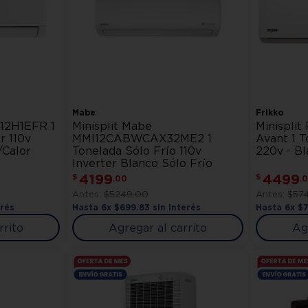
Mabe
Frikko
S12H1EFR 1
Minisplit Mabe
Minispli
r 110v
MMI12CABWCAX32ME2 1
Avant 1 T
/Calor
Tonelada Sólo Frío 110v
220v - B
Inverter Blanco Sólo Frío
4199
4499
$
$
.
00
.
0
$
5249
.
00
$
57
erés
Hasta
6
x
$
699
.
83
sin interés
Hasta
6
x
$
rrito
Agregar al carrito
Ag