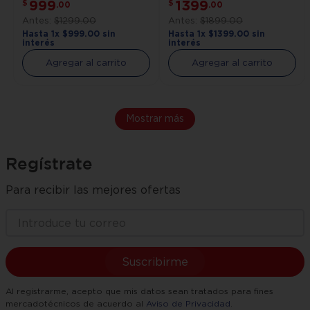
999
1399
$
$
.
00
.
00
$
1299
.
00
$
1899
.
00
Hasta
1
x
$
999
.
00
sin
Hasta
1
x
$
1399
.
00
sin
interés
interés
Agregar al carrito
Agregar al carrito
Mostrar más
Regístrate
Para recibir las mejores ofertas
Suscribirme
Al registrarme, acepto que mis datos sean tratados para fines
mercadotécnicos de acuerdo al
Aviso de Privacidad
.