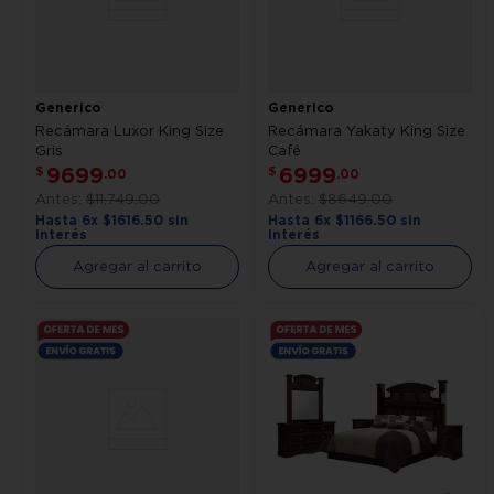
Generico
Generico
Recámara Luxor King Size
Recámara Yakaty King Size
Gris
Café
9699
6999
$
$
.
00
.
00
$
11
,
749
.
00
$
8649
.
00
Hasta
6
x
$
1616
.
50
sin
Hasta
6
x
$
1166
.
50
sin
interés
interés
Agregar al carrito
Agregar al carrito