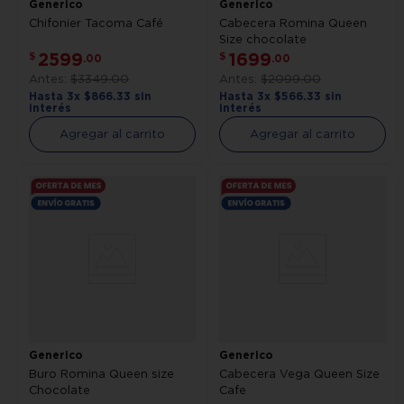
Generico
Generico
Chifonier Tacoma Café
Cabecera Romina Queen
Size chocolate
2599
1699
$
$
.
00
.
00
$
3349
.
00
$
2099
.
00
Hasta
3
x
$
866
.
33
sin
Hasta
3
x
$
566
.
33
sin
interés
interés
Agregar al carrito
Agregar al carrito
Generico
Generico
Buro Romina Queen size
Cabecera Vega Queen Size
Chocolate
Cafe