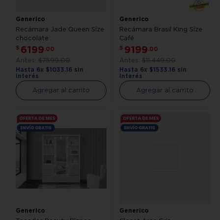
Generico
Generico
Recámara Jade Queen Size
Recámara Brasil King Size
chocolate
Café
6199
9199
$
$
.
00
.
00
$
7599
.
00
$
11
,
449
.
00
Hasta
6
x
$
1033
.
16
sin
Hasta
6
x
$
1533
.
16
sin
interés
interés
Agregar al carrito
Agregar al carrito
Generico
Generico