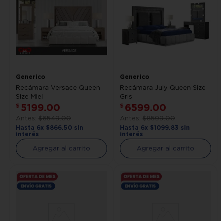
Generico
Generico
Recámara Versace Queen
Recámara July Queen Size
Size Miel
Gris
5199
.
00
6599
.
00
$
$
$
6549
.
00
$
8599
.
00
Hasta
6
x
$
866
.
50
sin
Hasta
6
x
$
1099
.
83
sin
interés
interés
Agregar al carrito
Agregar al carrito