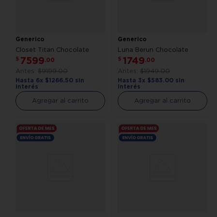
Generico
Generico
Closet Titan Chocolate
Luna Berun Chocolate
7599
1749
$
$
.
00
.
00
$
9199
.
00
$
1949
.
00
Hasta
6
x
$
1266
.
50
sin
Hasta
3
x
$
583
.
00
sin
interés
interés
Agregar al carrito
Agregar al carrito