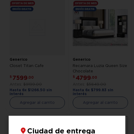
Generico
Generico
Closet Titan Cafe
Recamara Luzia Queen Size
Chocolate
7599
4799
$
$
.
00
.
00
$
9199
.
00
$
5849
.
00
Hasta
6
x
$
1266
.
50
sin
Hasta
6
x
$
799
.
83
sin
interés
interés
Agregar al carrito
Agregar al carrito
Ciudad de entrega