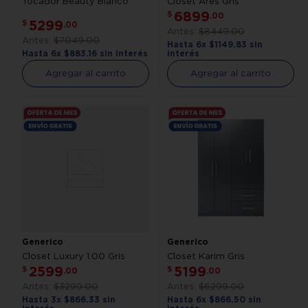
Tocador Beauty Blanco
Closet Ares Gris
6899
$
.
00
5299
$
.
00
$
8449
.
00
$
7049
.
00
Hasta
6
x
$
1149
.
83
sin
Hasta
6
x
$
883
.
16
sin interés
interés
Agregar al carrito
Agregar al carrito
Generico
Generico
Closet Luxury 1.00 Gris
Closet Karim Gris
2599
5199
$
$
.
00
.
00
$
3299
.
00
$
6299
.
00
Hasta
3
x
$
866
.
33
sin
Hasta
6
x
$
866
.
50
sin