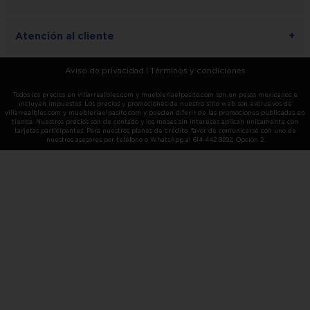
Atención al cliente
+
Aviso de privacidad
|
Términos y condiciones
Todos los precios en villarrealbles.com y muebleriaelpasito.com son en pesos mexicanos e
incluyen impuestos. Los precios y promociones de nuestro sitio web son exclusivos de
villarrealbles.com y muebleriaelpasito.com y pueden diferir de las promociones publicadas en
tienda. Nuestros precios son de contado y los meses sin intereses aplican únicamente con
tarjetas participantes. Para nuestros planes de crédito, favor de comunicarse con uno de
nuestros asesores por teléfono o WhatsApp al 614 442 8202, Opción 2