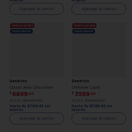
interés
interés
Agregar al carrito
Agregar al carrito
Generico
Generico
Closet Ares Chocolate
Chifonier Layla
6899
3599
$
$
.
00
.
00
$
8449
.
00
$
4449
.
00
Hasta
6
x
$
1149
.
83
sin
Hasta
3
x
$
1199
.
66
sin
interés
interés
Agregar al carrito
Agregar al carrito