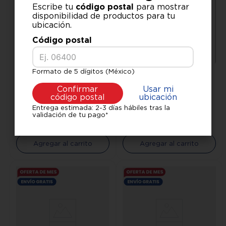
Escribe tu
código postal
para mostrar
disponibilidad de productos para tu
ubicación.
Código postal
Generico
Generico
Formato de 5 dígitos (México)
Chifonier Tiara Chocolate
Tocador Hollywood
Confirmar
Usar mi
Chifonier Contemporáneo
Chocolate
código postal
ubicación
2199
3099
$
$
.
00
.
00
Entrega estimada: 2-3 días hábiles tras la
$
3099
.
00
$
4049
.
00
validación de tu pago*
Hasta
3
x
$
733
.
00
sin
Hasta
3
x
$
1033
.
00
sin
interés
interés
Agregar al carrito
Agregar al carrito