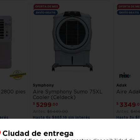
Symphony
Adak
 2800 pies
Aire Symphony Sumo 75XL
Aire Adak
Cooler (Celdeck)
5299
3349
$
$
.
00
.
0
$
6449
.
00
$
41
erés
Hasta
6
x
$
883
.
16
sin interés
Hasta
3
x
$
1
rrito
Agregar al carrito
Ag
Ciudad de entrega