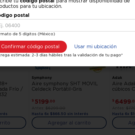
cribe tu
código postal
para mostrar disponibilidad de
oductos para tu ubicación.
digo postal
rmato de 5 dígitos (México)
Confirmar código postal
Usar mi ubicación
rega estimada: 2-3 días hábiles tras la validación de tu pago*
Symphony
Adak
 18+
Aire symphony SHT MOVIL
Aire Ada
da Frío /
Celdeck Portátil-Gris
cúbicos C
R32
5199
6499
$
$
.
00
.
0
$
6299
.
00
$
77
erés
Hasta
6
x
$
866
.
50
sin interés
Hasta
6
x
$
rrito
Agregar al carrito
Ag