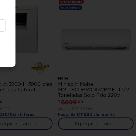
Mabe
k A-3900-H 3900 pies
Minisplit Mabe
eldeck Lateral
MMT18CDBWCA32BME1 1 1/2
Toneladas Sólo Frío 220v
6699
$
0
.
00
99
.
00
$
8399
.
00
1083
.
16
sin interés
Hasta
6
x
$
1116
.
50
sin interés
regar al carrito
Agregar al carrito