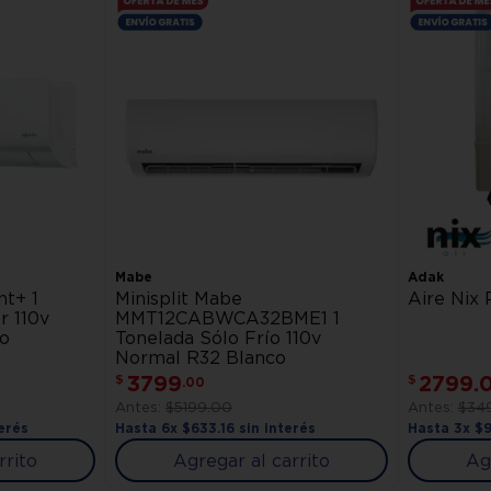
Mabe
Adak
nt+ 1
Minisplit Mabe
Aire Nix 
r 110v
MMT12CABWCA32BME1 1
o
Tonelada Sólo Frío 110v
Normal R32 Blanco
3799
2799
.
$
$
.
00
$
5199
.
00
$
34
erés
Hasta
6
x
$
633
.
16
sin interés
Hasta
3
x
$
rrito
Agregar al carrito
Ag