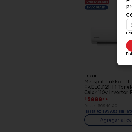
Es
pr
Có
Fo
Ent
Frikko
Minisplit Frikko FIT
FKELOJ121H 1 Tonela
Calor 110v Inverter 
5999
$
.
00
$
6949
.
00
Hasta
6
x
$
999
.
83
sin int
Agregar al ca