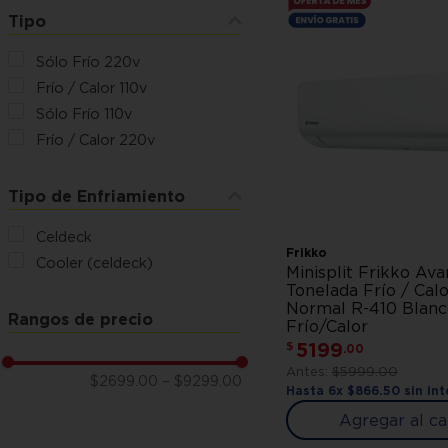
Tipo
Sólo Frío 220v
Frío / Calor 110v
Sólo Frío 110v
Frío / Calor 220v
Tipo de Enfriamiento
Celdeck
Frikko
Cooler (celdeck)
Minisplit Frikko Ava
Tonelada Frío / Calo
Normal R-410 Blanc
Rangos de precio
Frío/Calor
5199
$
.
00
$
5999
.
00
$2699.00
–
$9299.00
Hasta
6
x
$
866
.
50
sin int
Agregar al ca