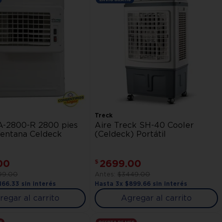
Treck
 A-2800-R 2800 pies
Aire Treck SH-40 Cooler
Ventana Celdeck
(Celdeck) Portátil
00
2699
.
00
$
99
.
00
$
3449
.
00
166
.
33
sin interés
Hasta
3
x
$
899
.
66
sin interés
regar al carrito
Agregar al carrito