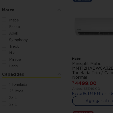
Marca
Mabe
Frikko
Adak
Symphony
Treck
Nix
Mabe
Mirage
Minisplit Mabe
Lanix
MMT12HABWCA32B
Tonelada Frío / Calo
Capacidad
Normal
4499
.
00
$
1 Tonelada
$
5349
.
00
25 litros
Hasta
6
x
$
749
.
83
sin int
23 L
Agregar al ca
22 L