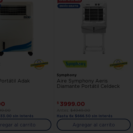
Symphony
Portátil Adak
Aire Symphony Aeris
Diamante Portátil Celdeck
00
3999
.
00
$
99
.
00
$
4949
.
00
933
.
00
sin interés
Hasta
6
x
$
666
.
50
sin interés
regar al carrito
Agregar al carrito