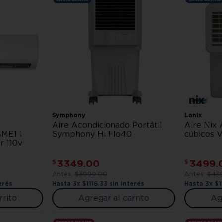
Symphony
Lanix
Aire Acondicionado Portátil
Aire Nix
ME1 1
Symphony Hi Flo40
cúbicos 
r 110v
3349
.
00
3499
.
$
$
$
3999
.
00
$
43
erés
Hasta
3
x
$
1116
.
33
sin interés
Hasta
3
x
$
1
rrito
Agregar al carrito
Ag