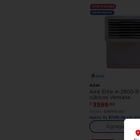
Adak
Aire Elite A-2800-R
cúbicos Ventana
3599
$
.
00
$
4599
.
00
Hasta
3
x
$
1199
.
66
sin int
Agregar al ca