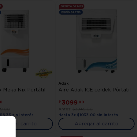
Adak
 Mega Nix Portátil
Aire Adak ICE celdek Pórtatil
3099
$
0
.
00
49
.
00
$
3949
.
00
116
.
33
sin interés
Hasta
3
x
$
1033
.
00
sin interés
regar al carrito
Agregar al carrito