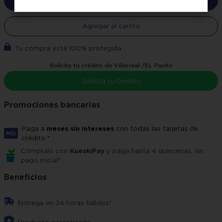
Comprar ahora
Agregar al carrito
Tu compra está 100% protegida
Solicita tu crédito de Villarreal /EL Pasito
Solicita tu Crédito
Promociones bancarias
Paga a
meses sin intereses
con todas las tarjetas de
crédito.*
Cómpralo con
KueskiPay
y paga hasta 4 quincenas, sin
pago inicial*
Beneficios
Entrega en 24 horas hábiles*.