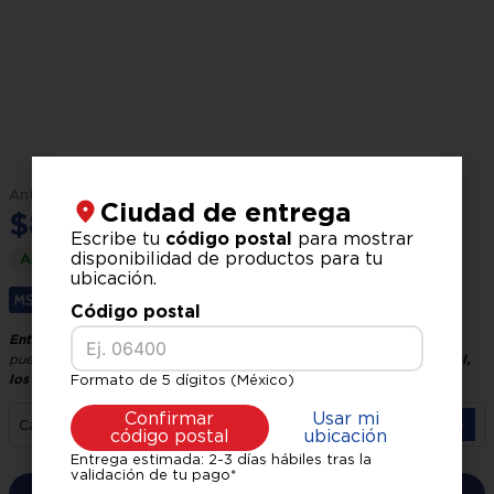
$
9
,
849
.
00
Ciudad de entrega
$
8
,
999
.
00
Escribe tu
código postal
para mostrar
disponibilidad de productos para tu
Ahorra
$
850
.
00
ubicación.
Hasta
6
x
$
1
,
499
.
83
sin interés.
Código postal
Entrega GRATIS, recíbelo en 24 horas hábiles
El tiempo de entrega
puede variar según tu ubicación y logística.
Verifica tu código postal,
los precios pueden variar según la zona.
Formato de 5 dígitos (México)
Confirmar
Usar mi
－
＋
Cantidad
código postal
ubicación
Entrega estimada: 2-3 días hábiles tras la
validación de tu pago*