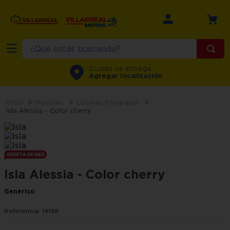
¿Qué estás buscando?
TÉRMINOS MÁS BUSCADOS
Ciudad de entrega
Agregar localización
1
.
refrigerador
2
.
recamara
Muebles
Cocinas Integrales
Isla Alessia - Color cherry
3
.
comedor
4
.
minisplit
5
.
aire
Isla Alessia - Color cherry
6
.
salas
7
.
lavadora
Generico
8
.
motos
Referencia
:
14198
9
.
estufa