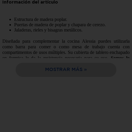
10
.
sala
Estructura de madera poplar.
Puertas de madera de poplar y chapara de cerezo.
Jaladeras, rieles y bisagras metálicos.
Diseñada para complementar la cocina Alessia puedes utilizarla
como barra para comer o como mesa de trabajo cuenta con
compartimentos de usos múltiples. Su cubierta de tablero enchapado
en formica le da la resistencia necesaria para su uso.
Somos lo
mejor opción de compra en línea, facil y rápida entrega a tu
domicilio en solo 24 horas.
MOSTRAR MÁS
Características:
Estilo:
Clásico
Color:
Cherry
Tipo:
Isla
Estructura:
Madera Poplar
Número de Piezas que lo
1 pieza
conforman:
120 x 90 x 67 cm
Medidas:(ancho x alto x largo)